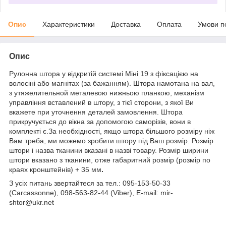
Опис
Характеристики
Доставка
Оплата
Умови п
Опис
Рулонна штора у відкритій системі Міні 19 з фіксацією на
волосіні або магнітах (за бажанням). Штора намотана на вал,
з утяжелительной металевою нижньою планкою, механізм
управління вставлений в штору, з тієї сторони, з якої Ви
вкажете при уточнення деталей замовлення. Штора
прикручується до вікна за допомогою саморізів, вони в
комплекті є.За необхідності, якщо штора більшого розміру ніж
Вам треба, ми можемо зробити штору під Ваш розмір. Розмір
штори і назва тканини вказані в назві товару. Розмір ширини
штори вказано з тканини, отже габаритний розмір (розмір по
краях кронштейнів) + 35 мм
.
З усіх питань звертайтеся за тел.: 095-153-50-33
(Carcassonne), 098-563-82-44 (Viber), E-mail: mir-
shtor@ukr.net