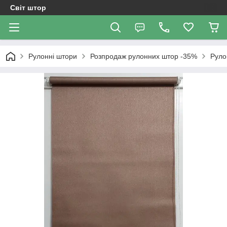
Світ штор
Рулонні штори
Розпродаж рулонних штор -35%
Руло