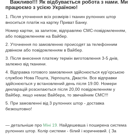
Важливо!!! Як відбувається робота з нами. Ми
працюємо з усією Україною!
1. Після уточнення всіх розмірів і тканин рулонних штор
вноситься платіж на картку Приват Банку.
Номер картки, за запитом, відправляю СМС-повідомленням,
або повідомленням на Вайбер.
2. Уточнення по замовленню происодят за телефонним
дзвінком або повідомленням в Вайбер.
3. Після внесення платежу термін виготовлення 3-5 днів,
залежно від тканини.
4. Відправка готового замовлення здійснюється кур'єрською
службою Нова Пошта, Укрпошта, Джастін. Все відправки
здійснюються у встановлений день після 19.00. Номери
декларацій розсилаються після 20,00 повідомленням у
Вайбер, якщо немає Вайбера, то звичайним СМС!!!
5. При замовленні від 3 рулонних штор - доставка
безкоштовно!
― детальніше про
Міні 19.
Найдешевша і поширена система
рулонних штор. Колір системи - білий і коричневий. ( За