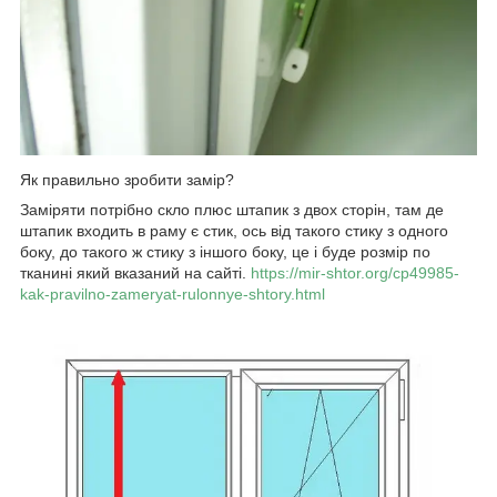
Як правильно зробити замір?
Заміряти потрібно скло плюс штапик з двох сторін, там де
штапик входить в раму є стик, ось від такого стику з одного
боку, до такого ж стику з іншого боку, це і буде розмір по
тканині який вказаний на сайті.
https://mir-shtor.org/cp49985-
kak-pravilno-zameryat-rulonnye-shtory.html