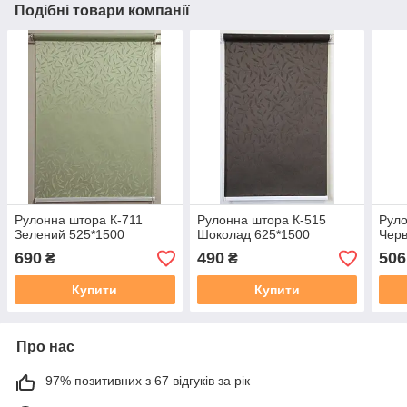
Подібні товари компанії
Рулонна штора К-711
Рулонна штора К-515
Руло
Зелений 525*1500
Шоколад 625*1500
Черв
690
490
506
₴
₴
Купити
Купити
Про нас
97% позитивних з 67 відгуків за рік