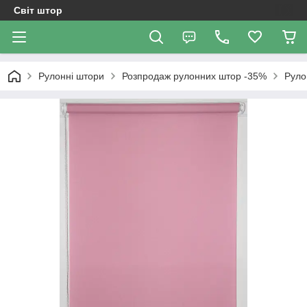
Світ штор
Рулонні штори
Розпродаж рулонних штор -35%
Руло