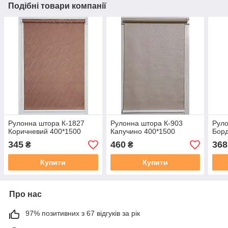
Подібні товари компанії
Рулонна штора К-1827
Рулонна штора К-903
Руло
Коричневий 400*1500
Капучино 400*1500
Борд
345
460
368
₴
₴
Купити
Купити
Про нас
97% позитивних з 67 відгуків за рік