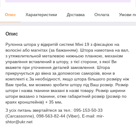
Опис
Характеристики
Доставка
Оплата
Умови п
Опис
Рулонна штора у відкритій системі Міні 19 з фіксацією на
волосіні або магнітах (за бажанням). Штора намотана на вал,
з утяжелительной металевою нижньою планкою, механізм
управління вставлений в штору, з тієї сторони, з якої Ви
вкажете при уточнення деталей замовлення. Штора
прикручується до вікна за допомогою саморізів, вони в
комплекті є.За необхідності, якщо штора більшого розміру ніж
Вам треба, ми можемо зробити штору під Ваш розмір. Розмір
штори і назва тканини вказані в назві товару. Розмір ширини
штори вказано з тканини, отже габаритний розмір (розмір по
краях кронштейнів) + 35 мм
.
З усіх питань звертайтеся за тел.: 095-153-50-33
(Carcassonne), 098-563-82-44 (Viber), E-mail: mir-
shtor@ukr.net