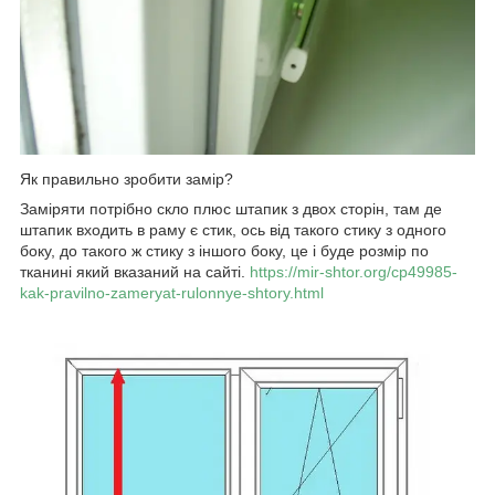
Як правильно зробити замір?
Заміряти потрібно скло плюс штапик з двох сторін, там де
штапик входить в раму є стик, ось від такого стику з одного
боку, до такого ж стику з іншого боку, це і буде розмір по
тканині який вказаний на сайті.
https://mir-shtor.org/cp49985-
kak-pravilno-zameryat-rulonnye-shtory.html