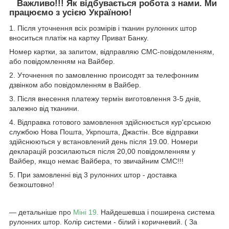
Важливо!!! Як відбувається робота з нами. Ми
працюємо з усією Україною!
1. Після уточнення всіх розмірів і тканин рулонних штор
вноситься платіж на картку Приват Банку.
Номер картки, за запитом, відправляю СМС-повідомленням,
або повідомленням на Вайбер.
2. Уточнення по замовленню происодят за телефонним
дзвінком або повідомленням в Вайбер.
3. Після внесення платежу термін виготовлення 3-5 днів,
залежно від тканини.
4. Відправка готового замовлення здійснюється кур'єрською
службою Нова Пошта, Укрпошта, Джастін. Все відправки
здійснюються у встановлений день після 19.00. Номери
декларацій розсилаються після 20,00 повідомленням у
Вайбер, якщо немає Вайбера, то звичайним СМС!!!
5. При замовленні від 3 рулонних штор - доставка
безкоштовно!
― детальніше про
Міні 19.
Найдешевша і поширена система
рулонних штор. Колір системи - білий і коричневий. ( За