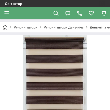
Світ штор
Рулонні штори
Рулоннi штори День-нiчь
День-ніч з 