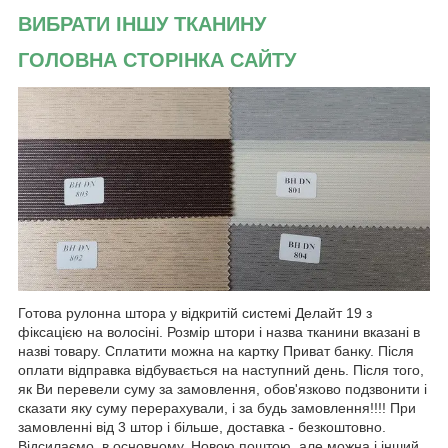
ВИБРАТИ ІНШУ ТКАНИНУ
ГОЛОВНА СТОРІНКА САЙТУ
Готова рулонна штора у відкритій системі Делайт 19 з
фіксацією на волосіні. Розмір штори і назва тканини вказані в
назві товару. Сплатити можна на картку Приват банку. Після
оплати відправка відбувається на наступний день. Після того,
як Ви перевели суму за замовлення, обов'язково подзвонити і
сказати яку суму перерахували, і за будь замовлення!!!! При
замовленні від 3 штор і більше, доставка - безкоштовно.
Відсилаємо, в основному, Новою поштою, але можна і інший