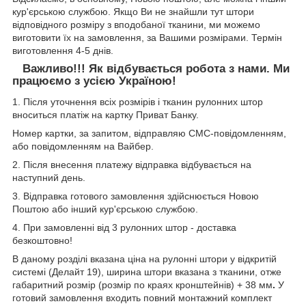
кур'єрською службою. Якщо Ви не знайшли тут штори
відповідного розміру з вподобаної тканини, ми можемо
виготовити їх на замовлення, за Вашими розмірами. Термін
виготовлення 4-5 днів.
Важливо!!! Як відбувається робота з нами. Ми
працюємо з усією Україною!
1. Після уточнення всіх розмірів і тканин рулонних штор
вноситься платіж на картку Приват Банку.
Номер картки, за запитом, відправляю СМС-повідомленням,
або повідомленням на Вайбер.
2. Після внесення платежу відправка відбувається на
наступний день.
3. Відправка готового замовлення здійснюється Новою
Поштою або інший кур'єрською службою.
4. При замовленні від 3 рулонних штор - доставка
безкоштовно!
В даному розділі вказана ціна на рулонні штори у відкритій
системі (Делайт 19), ширина штори вказана з тканини, отже
габаритний розмір (розмір по краях кронштейнів) + 38 мм
.
У
готовий замовлення входить повний монтажний комплект