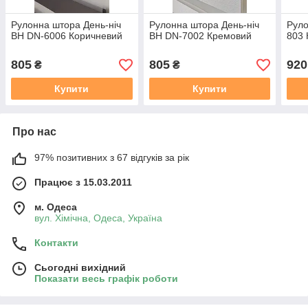
Рулонна штора День-ніч
Рулонна штора День-ніч
Руло
ВН DN-6006 Коричневий
ВН DN-7002 Кремовий
803 
805
805
920
₴
₴
Купити
Купити
Про нас
97% позитивних з 67 відгуків за рік
Працює з 15.03.2011
м. Одеса
вул. Хiмiчна, Одеса, Україна
Контакти
Сьогодні вихідний
Показати весь графік роботи