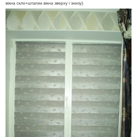
вікна скло+штапик вікна зверху і знизу).