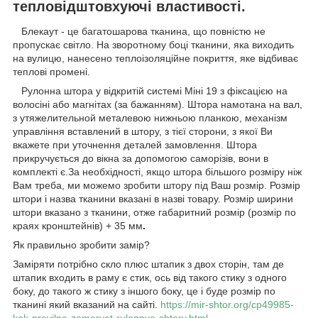
тепловідштовхуючі властивості.
Блекаут - це багатошарова тканина, що повністю не
пропускає світло. На зворотному боці тканини, яка виходить
на вулицю, нанесено теплоізоляційне покриття, яке відбиває
теплові промені.
Рулонна штора у відкритій системі Міні 19 з фіксацією на
волосіні або магнітах (за бажанням). Штора намотана на вал,
з утяжелительной металевою нижньою планкою, механізм
управління вставлений в штору, з тієї сторони, з якої Ви
вкажете при уточнення деталей замовлення. Штора
прикручується до вікна за допомогою саморізів, вони в
комплекті є.За необхідності, якщо штора більшого розміру ніж
Вам треба, ми можемо зробити штору під Ваш розмір. Розмір
штори і назва тканини вказані в назві товару. Розмір ширини
штори вказано з тканини, отже габаритний розмір (розмір по
краях кронштейнів) + 35 мм
.
Як правильно зробити замір?
Заміряти потрібно скло плюс штапик з двох сторін, там де
штапик входить в раму є стик, ось від такого стику з одного
боку, до такого ж стику з іншого боку, це і буде розмір по
тканині який вказаний на сайті.
https://mir-shtor.org/cp49985-