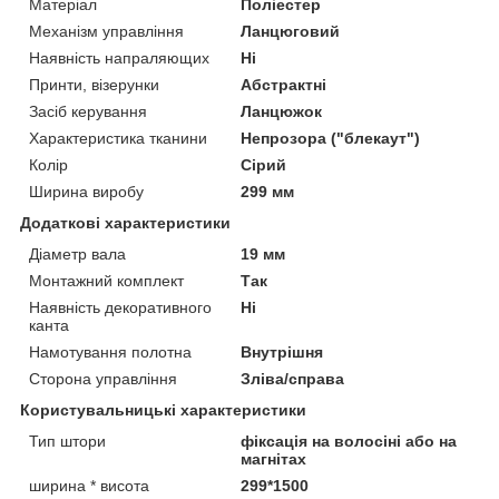
Матеріал
Поліестер
Механізм управління
Ланцюговий
Наявність напраляющих
Ні
Принти, візерунки
Абстрактні
Засіб керування
Ланцюжок
Характеристика тканини
Непрозора ("блекаут")
Колір
Сірий
Ширина виробу
299 мм
Додаткові характеристики
Діаметр вала
19 мм
Монтажний комплект
Так
Наявність декоративного
Ні
канта
Намотування полотна
Внутрішня
Сторона управління
Зліва/справа
Користувальницькі характеристики
Тип штори
фіксація на волосіні або на
магнітах
ширина * висота
299*1500