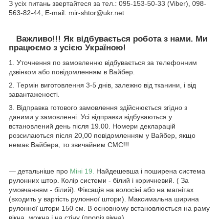
З усіх питань звертайтеся за тел.: 095-153-50-33 (Viber), 098-
563-82-44, E-mail: mir-shtor@ukr.net
Важливо!!! Як відбувається робота з нами. Ми
працюємо з усією Україною!
1. Уточнення по замовленню відбувається за телефонним
дзвінком або повідомленням в Вайбер.
2. Термін виготовлення 3-5 днів, залежно від тканини, і від
завантаженості.
3. Відправка готового замовлення здійснюється згідно з
даними у замовленні. Усі відправки відбуваються у
встановлений день після 19.00. Номери декларацій
розсилаються після 20,00 повідомленням у Вайбер, якщо
немає Вайбера, то звичайним СМС!!!
― детальніше про
Міні 19.
Найдешевша і поширена система
рулонних штор. Колір системи - білий і коричневий. ( За
умовчанням - білий). Фіксація на волосіні або на магнітах
(входить у вартість рулонної штори). Максимальна ширина
рулонної штори 150 см. В основному встановлюється на раму
вікна, можна і на стіну (проріз вікна).