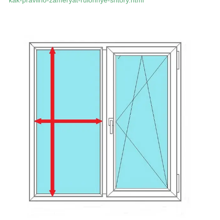
kak-pravilno-zameryat-rulonnye-shtory.html