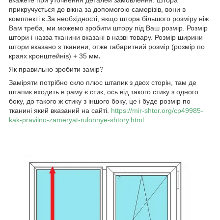
прикручується до вікна за допомогою саморізів, вони в
комплекті є.За необхідності, якщо штора більшого розміру ніж
Вам треба, ми можемо зробити штору під Ваш розмір. Розмір
штори і назва тканини вказані в назві товару. Розмір ширини
штори вказано з тканини, отже габаритний розмір (розмір по
краях кронштейнів) + 35 мм
.
Як правильно зробити замір?
Заміряти потрібно скло плюс штапик з двох сторін, там де
штапик входить в раму є стик, ось від такого стику з одного
боку, до такого ж стику з іншого боку, це і буде розмір по
тканині який вказаний на сайті.
https://mir-shtor.org/cp49985-
kak-pravilno-zameryat-rulonnye-shtory.html