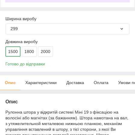
Ширина виробу
299
Довжина виробу
1500
1800
2000
Готово до відправки
Опис
Характеристики
Доставка
Оплата
Умови п
Опис
Рулонна штора у відкритій системі Міні 19 з фіксацією на
волосіні або магнітах (за бажанням). Штора намотана на вал,
з утяжелительной металевою нижньою планкою, механізм
управління вставлений в штору, з тієї сторони, з якої Ви
вкажете при уточнення деталей замовлення. Штора