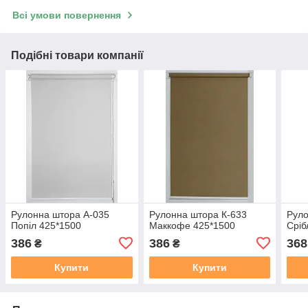
Всі умови повернення
Подібні товари компанії
Рулонна штора А-035
Рулонна штора К-633
Руло
Попіл 425*1500
Маккофе 425*1500
Срiб
386
386
368
₴
₴
Купити
Купити