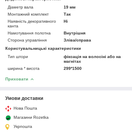
Діаметр вала
19 мм
Монтажний комплект
Так
Наявність декоративного
Ні
канта
Намотування полотна
Внутрішня
Сторона управління
Зліва/справа
Користувальницькі характеристики
Тип штори
фіксація на волосіні або на
магнітах
ширина * висота
299*1500
Приховати
Умови доставки
Нова Пошта
Магазини Rozetka
Укрпошта