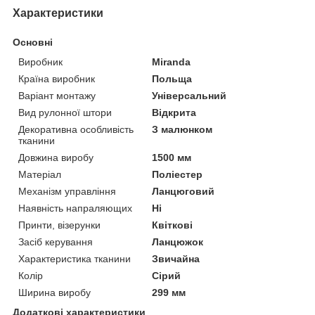
Характеристики
Основні
Виробник
Miranda
Країна виробник
Польща
Варіант монтажу
Універсальний
Вид рулонної штори
Відкрита
Декоративна особливість
З малюнком
тканини
Довжина виробу
1500 мм
Матеріал
Поліестер
Механізм управління
Ланцюговий
Наявність напраляющих
Ні
Принти, візерунки
Квіткові
Засіб керування
Ланцюжок
Характеристика тканини
Звичайна
Колір
Сірий
Ширина виробу
299 мм
Додаткові характеристики