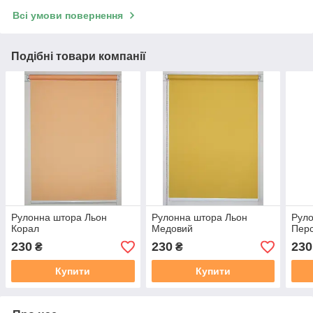
Всі умови повернення
Подібні товари компанії
Рулонна штора Льон
Рулонна штора Льон
Руло
Корал
Медовий
Пер
230
230
230
₴
₴
Купити
Купити