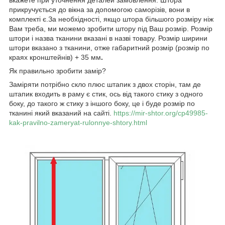
прикручується до вікна за допомогою саморізів, вони в
комплекті є.За необхідності, якщо штора більшого розміру ніж
Вам треба, ми можемо зробити штору під Ваш розмір. Розмір
штори і назва тканини вказані в назві товару. Розмір ширини
штори вказано з тканини, отже габаритний розмір (розмір по
краях кронштейнів) + 35 мм
.
Як правильно зробити замір?
Заміряти потрібно скло плюс штапик з двох сторін, там де
штапик входить в раму є стик, ось від такого стику з одного
боку, до такого ж стику з іншого боку, це і буде розмір по
тканині який вказаний на сайті.
https://mir-shtor.org/cp49985-
kak-pravilno-zameryat-rulonnye-shtory.html