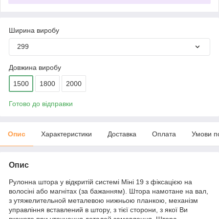
Ширина виробу
299
Довжина виробу
1500
1800
2000
Готово до відправки
Опис
Характеристики
Доставка
Оплата
Умови п
Опис
Рулонна штора у відкритій системі Міні 19 з фіксацією на
волосіні або магнітах (за бажанням). Штора намотане на вал,
з утяжелительной металевою нижньою планкою, механізм
управління вставлений в штору, з тієї сторони, з якої Ви
вкажете при уточнення деталей замовлення. Штора