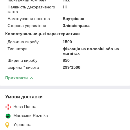
Наявність декоративного
Ні
канта
Намотування полотна
Внутрішня
Сторона управління
Зліва/справа
Користувальницькі характеристики
Довжина виробу
1500
Тип штори
фіксація на волосіні або на
магнітах
Ширина виробу
850
ширина * висота
299*1500
Приховати
Умови доставки
Нова Пошта
Магазини Rozetka
Укрпошта