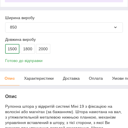
Ширина виробу
850
Довжина виробу
1500
1800
2000
Готово до відправки
Опис
Характеристики
Доставка
Оплата
Умови п
Опис
Рулонна штора у відкритій системі Міні 19 з фіксацією на
волосіні або магнітах (за бажанням). Штора намотана на вал,
з утяжелительной металевою нижньою планкою, механізм
управління вставлений в штору, з тієї сторони, з якої Ви
вкажете при уточнення деталей замовлення. Штора