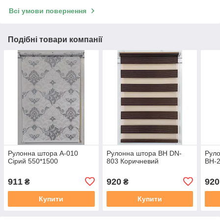
Всі умови повернення
Подібні товари компанії
Рулонна штора А-010
Рулонна штора ВН DN-
Руло
Сірий 550*1500
803 Коричневий
ВН-2
911
920
920
₴
₴
Купити
Купити