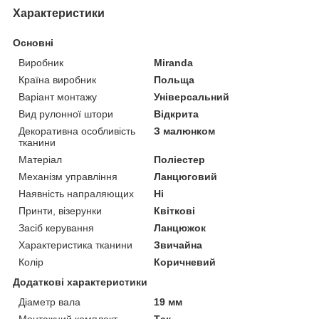
Характеристики
Основні
Виробник
Miranda
Країна виробник
Польща
Варіант монтажу
Універсальний
Вид рулонної штори
Відкрита
Декоративна особливість
З малюнком
тканини
Матеріал
Поліестер
Механізм управління
Ланцюговий
Наявність напраляющих
Ні
Принти, візерунки
Квіткові
Засіб керування
Ланцюжок
Характеристика тканини
Звичайна
Колір
Коричневий
Додаткові характеристики
Діаметр вала
19 мм
Монтажний комплект
Так