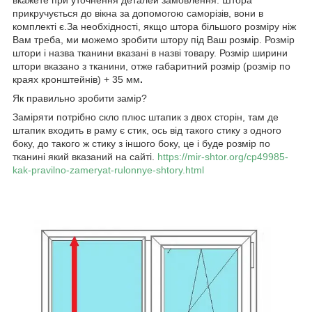
прикручується до вікна за допомогою саморізів, вони в
комплекті є.За необхідності, якщо штора більшого розміру ніж
Вам треба, ми можемо зробити штору під Ваш розмір. Розмір
штори і назва тканини вказані в назві товару. Розмір ширини
штори вказано з тканини, отже габаритний розмір (розмір по
краях кронштейнів) + 35 мм
.
Як правильно зробити замір?
Заміряти потрібно скло плюс штапик з двох сторін, там де
штапик входить в раму є стик, ось від такого стику з одного
боку, до такого ж стику з іншого боку, це і буде розмір по
тканині який вказаний на сайті.
https://mir-shtor.org/cp49985-
kak-pravilno-zameryat-rulonnye-shtory.html