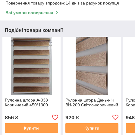
Повернення товару впродовж 14 днів за рахунок покупця
Всі умови повернення
Подібні товари компанії
Рулонна штора А-038
Рулонна штора День-ніч
Руло
Коричневий 450*1300
ВН-209 Світло-коричневий
Кори
856
920
948
₴
₴
Купити
Купити