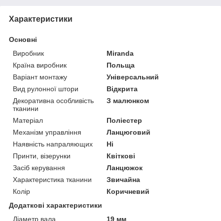
Характеристики
Основні
Виробник
Miranda
Країна виробник
Польща
Варіант монтажу
Універсальний
Вид рулонної штори
Відкрита
Декоративна особливість
З малюнком
тканини
Матеріал
Поліестер
Механізм управління
Ланцюговий
Наявність напраляющих
Ні
Принти, візерунки
Квіткові
Засіб керування
Ланцюжок
Характеристика тканини
Звичайна
Колір
Коричневий
Додаткові характеристики
Діаметр вала
19 мм