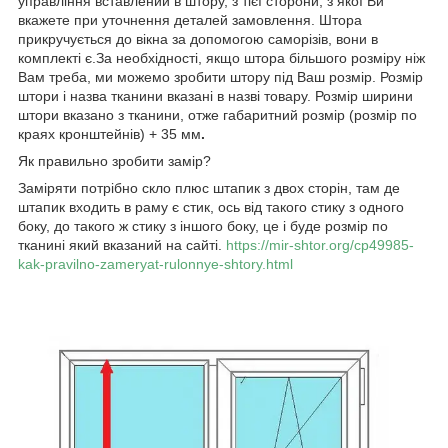
управління вставлений в штору, з тієї сторони, з якої Ви
вкажете при уточнення деталей замовлення. Штора
прикручується до вікна за допомогою саморізів, вони в
комплекті є.За необхідності, якщо штора більшого розміру ніж
Вам треба, ми можемо зробити штору під Ваш розмір. Розмір
штори і назва тканини вказані в назві товару. Розмір ширини
штори вказано з тканини, отже габаритний розмір (розмір по
краях кронштейнів) + 35 мм
.
Як правильно зробити замір?
Заміряти потрібно скло плюс штапик з двох сторін, там де
штапик входить в раму є стик, ось від такого стику з одного
боку, до такого ж стику з іншого боку, це і буде розмір по
тканині який вказаний на сайті.
https://mir-shtor.org/cp49985-
kak-pravilno-zameryat-rulonnye-shtory.html