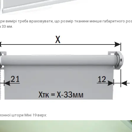
 При вимірі треба враховувати, що розмір тканини менше габаритного роз
 33 мм.
онної штори Міні 19 верх: