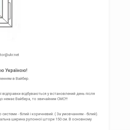
htor@ukr.net
єю Україною!
ленням в Вайбер.
сі відправки відбуваються у встановлений день після
о немає Вайбера, то звичайним СМС!!!
стеми - білий і коричневий. ( За умовчанням - білий).
симальна ширина рулонної штори 150 см. В основному