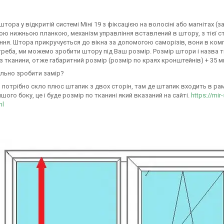
штора у відкритій системі Міні 19 з фіксацією на волосіні або магнітах 
ю нижньою планкою, механізм управління вставлений в штору, з тієї ст
ня. Штора прикручується до вікна за допомогою саморізів, вони в комп
треба, ми можемо зробити штору під Ваш розмір. Розмір штори і назва т
з тканини, отже габаритний розмір (розмір по краях кронштейнів) + 35 
льно зробити замір?
 потрібно скло плюс штапик з двох сторін, там де штапик входить в раму 
ншого боку, це і буде розмір по тканині який вказаний на сайті.
https://mir
ml