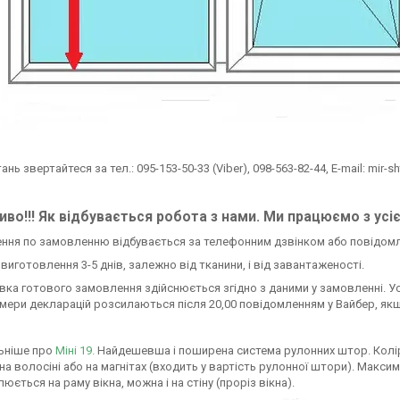
тань звертайтеся за тел.: 095-153-50-33 (Viber), 098-563-82-44, E-mail: mir-s
во!!! Як відбувається робота з нами. Ми працюємо з усі
ення по замовленню відбувається за телефонним дзвінком або повідом
н виготовлення 3-5 днів, залежно від тканини, і від завантаженості.
авка готового замовлення здійснюється згідно з даними у замовленні. У
омери декларацій розсилаються після 20,00 повідомленням у Вайбер, якщ
ьніше про
Міні 19.
Найдешевша і поширена система рулонних штор. Колір си
 на волосіні або на магнітах (входить у вартість рулонної штори). Мак
юється на раму вікна, можна і на стіну (проріз вікна).