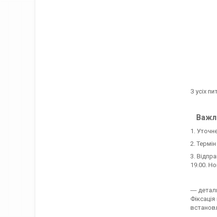
З усіх пи
Важли
1. Уточн
2. Термі
3. Відпр
19.00. Н
― детал
Фіксація
встановл