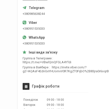
+380985638244
+380951535033
+380951535033
Группа в Телеграме
https://t.me/+VBwlQmQFGLA4YTdi
Группа в Вайбере
https://invite.viber.com/?
g2=AQAsF4EdnGxYHUomvV0R7KgZT0FijbO%2B83jra0r6oqr
Графік роботи
Понеділок
09:00
18:00
Вівторок
09:00
18:00