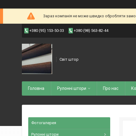
Зараз компанія не може швидко обробляти замовл
+380 (95) 153-50-33
+380 (98) 563-82-44
Світ штор
Головна
Рулоннi штори
Про нас
Ко
Фотогалерея
Рулонні штори