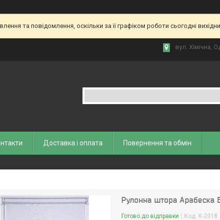
ення та повідомлення, оскільки за її графіком роботи сьогодні вихідн
вул. Хiмiчна, О
нтакти
Доставка і оплата
Повернення та обмiн
Рулонна штора Арабеска 
Готово до відправки
Код:
К-2018