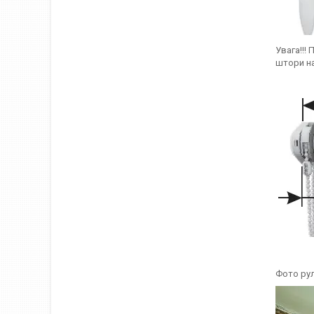
Увага!!!
штори на
Фото рул