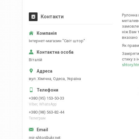
Рулонна 
Контакти
металево
замовлен
ніж Вам 
вказано 
Iнтернет-магазин "Свiт штор"
Як прави
Заміряти
стику з і
Вiталiй
shtory.ht
вул. Хiмiчна, Одеса, Україна
+380 (95) 153-50-33
Viber, WhatsApp
+380 (98) 563-82-44
Телеграм
mir-shtor@ukr.net