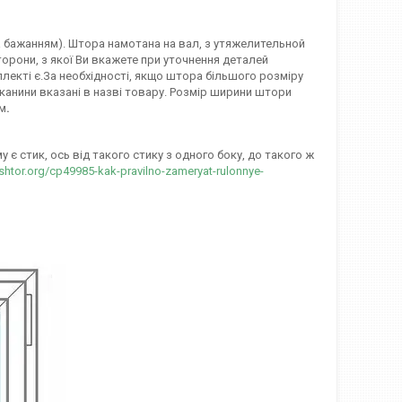
(за бажанням). Штора намотана на вал, з утяжелительной
орони, з якої Ви вкажете при уточнення деталей
лекті є.За необхідності, якщо штора більшого розміру
канини вказані в назві товару. Розмір ширини штори
мм
.
є стик, ось від такого стику з одного боку, до такого ж
-shtor.org/cp49985-kak-pravilno-zameryat-rulonnye-