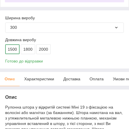
Ширина виробу
300
Довжина виробу
1500
1800
2000
Готово до відправки
Опис
Характеристики
Доставка
Оплата
Умови п
Опис
Рулонна штора у відкритій системі Міні 19 з фіксацією на
волосіні або магнітах (за бажанням). Штора намотана на вал,
з утяжелительной металевою нижньою планкою, механізм
управління вставлений в штору, з тієї сторони, з якої Ви
вкажете при уточнення деталей замовлення. Штора