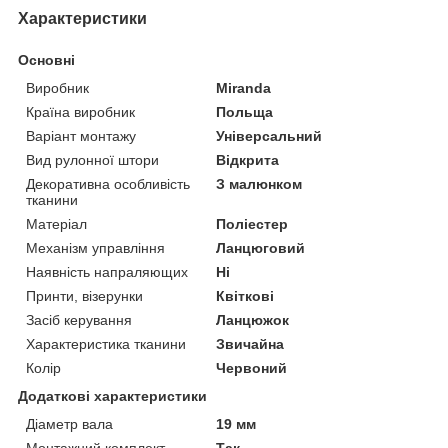
Характеристики
Основні
Виробник
Miranda
Країна виробник
Польща
Варіант монтажу
Універсальний
Вид рулонної штори
Відкрита
Декоративна особливість
З малюнком
тканини
Матеріал
Поліестер
Механізм управління
Ланцюговий
Наявність напраляющих
Ні
Принти, візерунки
Квіткові
Засіб керування
Ланцюжок
Характеристика тканини
Звичайна
Колір
Червоний
Додаткові характеристики
Діаметр вала
19 мм
Монтажний комплект
Так