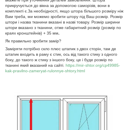
прикручується до вікна за допомогою саморізів, вони в
комплекті є.За необхідності, якщо штора більшого розміру ніж
Вам треба, ми можемо зробити штору під Ваш розмір. Розмір
штори і назва тканини вказані в назві товару. Розмір ширини
штори вказано з тканини, отже габаритний розмір (розмір по
краях кронштейнів) + 35 мм
.
Як правильно зробити замір?
Заміряти потрібно скло плюс штапик з двох сторін, там де
штапик входить в раму є стик, ось від такого стику з одного
боку, до такого ж стику з іншого боку, це і буде розмір по
тканині який вказаний на сайті.
https://mir-shtor.org/cp49985-
kak-pravilno-zameryat-rulonnye-shtory.html