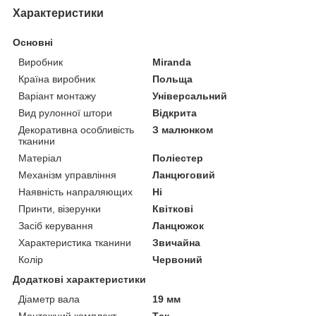
Характеристики
Основні
Виробник
Miranda
Країна виробник
Польща
Варіант монтажу
Універсальний
Вид рулонної штори
Відкрита
Декоративна особливість
З малюнком
тканини
Матеріал
Поліестер
Механізм управління
Ланцюговий
Наявність напраляющих
Ні
Принти, візерунки
Квіткові
Засіб керування
Ланцюжок
Характеристика тканини
Звичайна
Колір
Червоний
Додаткові характеристики
Діаметр вала
19 мм
Монтажний комплект
Так