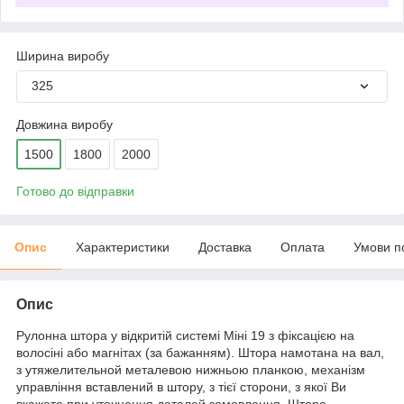
Ширина виробу
325
Довжина виробу
1500
1800
2000
Готово до відправки
Опис
Характеристики
Доставка
Оплата
Умови п
Опис
Рулонна штора у відкритій системі Міні 19 з фіксацією на
волосіні або магнітах (за бажанням). Штора намотана на вал,
з утяжелительной металевою нижньою планкою, механізм
управління вставлений в штору, з тієї сторони, з якої Ви
вкажете при уточнення деталей замовлення. Штора