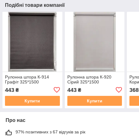
Подібні товари компанії
Рулонна штора К-914
Рулонна штора К-920
Руло
Графіт 325*1500
Сiрий 325*1500
Кор
443
443
368
₴
₴
Купити
Купити
Про нас
97% позитивних з 67 відгуків за рік