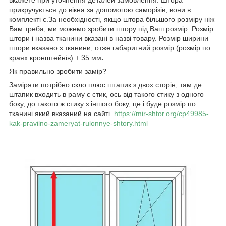
прикручується до вікна за допомогою саморізів, вони в
комплекті є.За необхідності, якщо штора більшого розміру ніж
Вам треба, ми можемо зробити штору під Ваш розмір. Розмір
штори і назва тканини вказані в назві товару. Розмір ширини
штори вказано з тканини, отже габаритний розмір (розмір по
краях кронштейнів) + 35 мм
.
Як правильно зробити замір?
Заміряти потрібно скло плюс штапик з двох сторін, там де
штапик входить в раму є стик, ось від такого стику з одного
боку, до такого ж стику з іншого боку, це і буде розмір по
тканині який вказаний на сайті.
https://mir-shtor.org/cp49985-
kak-pravilno-zameryat-rulonnye-shtory.html