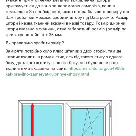
прикручується до вікна за допомогою саморізів, вони в
комплекті є.За необхідності, якщо штора більшого розміру ніж
Вам треба, ми можемо зробити штору під Ваш розмір. Розмір
штори і назва тканини вказані в назві товару. Розмір ширини
штори вказано з тканини, отже габаритний розмір (розмір по
краях кронштейнів) + 35 мм
.
Як правильно зробити замір?
Заміряти потрібно скло плюс штапик з двох сторін, там де
штапик входить в раму є стик, ось від такого стику з одного
боку, до такого ж стику з іншого боку, це і буде розмір по
тканині який вказаний на сайті.
https://mir-shtor.org/cp49985-
kak-pravilno-zameryat-rulonnye-shtory.html