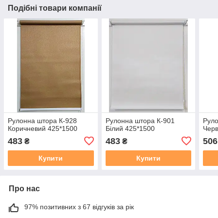
Подібні товари компанії
Рулонна штора К-928
Рулонна штора К-901
Руло
Коричневий 425*1500
Білий 425*1500
Черв
483
483
506
₴
₴
Купити
Купити
Про нас
97% позитивних з 67 відгуків за рік