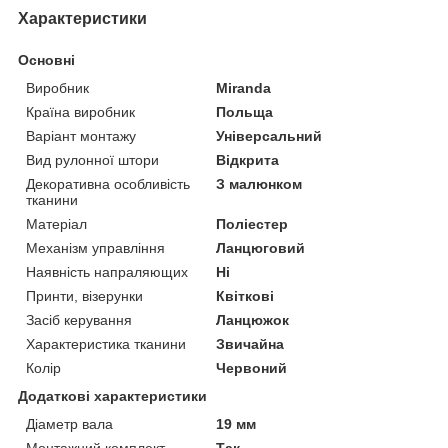
Характеристики
Основні
Виробник
Miranda
Країна виробник
Польща
Варіант монтажу
Універсальний
Вид рулонної штори
Відкрита
Декоративна особливість
З малюнком
тканини
Матеріал
Поліестер
Механізм управління
Ланцюговий
Наявність напраляющих
Ні
Принти, візерунки
Квіткові
Засіб керування
Ланцюжок
Характеристика тканини
Звичайна
Колір
Червоний
Додаткові характеристики
Діаметр вала
19 мм
Монтажний комплект
Так