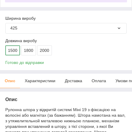
Ширина виробу
425
Довжина виробу
1500
1800
2000
Готово до відправки
Опис
Характеристики
Доставка
Оплата
Умови п
Опис
Рулонна штора у відкритій системі Міні 19 з фіксацією на
волосіні або магнітах (за бажанням). Штора намотана на вал,
з утяжелительной металевою нижньою планкою, механізм
управління вставлений в штору, з тієї сторони, з якої Ви
вкажете при уточнення деталей замовлення. Штора