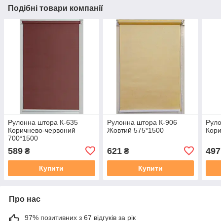
Подібні товари компанії
Рулонна штора К-635
Рулонна штора К-906
Руло
Коричнево-червоний
Жовтий 575*1500
Кори
700*1500
589
621
497
₴
₴
Купити
Купити
Про нас
97% позитивних з 67 відгуків за рік