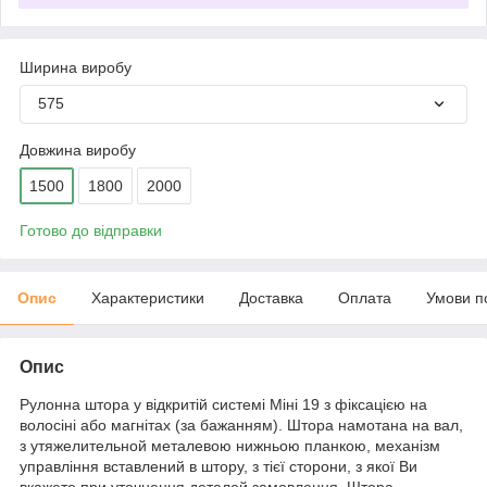
Ширина виробу
575
Довжина виробу
1500
1800
2000
Готово до відправки
Опис
Характеристики
Доставка
Оплата
Умови п
Опис
Рулонна штора у відкритій системі Міні 19 з фіксацією на
волосіні або магнітах (за бажанням). Штора намотана на вал,
з утяжелительной металевою нижньою планкою, механізм
управління вставлений в штору, з тієї сторони, з якої Ви
вкажете при уточнення деталей замовлення. Штора