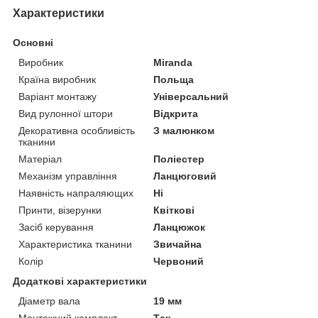
Характеристики
Основні
Виробник
Miranda
Країна виробник
Польща
Варіант монтажу
Універсальний
Вид рулонної штори
Відкрита
Декоративна особливість
З малюнком
тканини
Матеріал
Поліестер
Механізм управління
Ланцюговий
Наявність напраляющих
Ні
Принти, візерунки
Квіткові
Засіб керування
Ланцюжок
Характеристика тканини
Звичайна
Колір
Червоний
Додаткові характеристики
Діаметр вала
19 мм
Монтажний комплект
Так