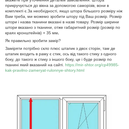
прикручується до вікна за допомогою саморізів, вони в
комплекті є.За необхідності, якщо штора більшого розміру ніж
Вам треба, ми можемо зробити штору під Ваш розмір. Розмір
штори і назва тканини вказані в назві товару. Розмір ширини
штори вказано з тканини, отже габаритний розмір (розмір по
краях кронштейнів) + 35 мм
.
Як правильно зробити замір?
Заміряти потрібно скло плюс штапик з двох сторін, там де
штапик входить в раму є стик, ось від такого стику з одного
боку, до такого ж стику з іншого боку, це і буде розмір по
тканині який вказаний на сайті.
https://mir-shtor.org/cp49985-
kak-pravilno-zameryat-rulonnye-shtory.html