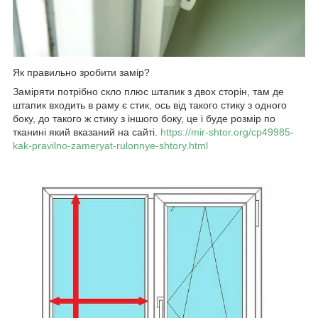
Як правильно зробити замір?
Заміряти потрібно скло плюс штапик з двох сторін, там де
штапик входить в раму є стик, ось від такого стику з одного
боку, до такого ж стику з іншого боку, це і буде розмір по
тканині який вказаний на сайті.
https://mir-shtor.org/cp49985-
kak-pravilno-zameryat-rulonnye-shtory.html