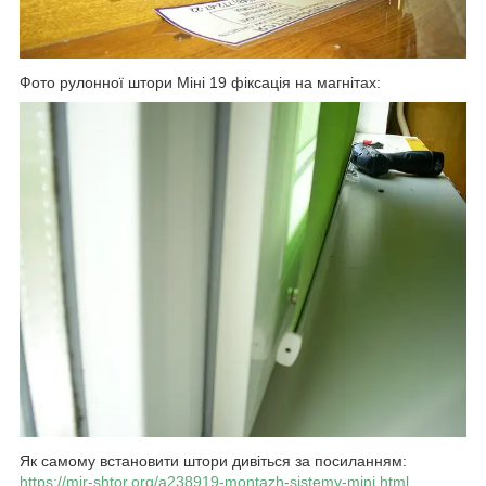
Фото рулонної штори Міні 19 фіксація на магнітах:
Як самому встановити штори дивіться за посиланням:
https://mir-shtor.org/a238919-montazh-sistemy-mini.html