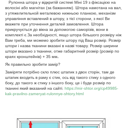
Рулонна штора у відкритій системі Міні 19 з фіксацією на
волосіні або магнітах (за бажанням). Штора намотана на вал,
з утяжелительной металевою нижньою планкою, механізм
управління вставлений в штору, з тієї сторони, з якої Ви
вкажете при уточнення деталей замовлення. Штора
прикручується до вікна за допомогою саморізів, вони в
комплекті є.За необхідності, якщо штора більшого розміру ніж
Вам треба, ми можемо зробити штору під Ваш розмір. Розмір
штори і назва тканини вказані в назві товару. Розмір ширини
штори вказано з тканини, отже габаритний розмір (розмір по
краях кронштейнів) + 35 мм
.
Як правильно зробити замір?
Заміряти потрібно скло плюс штапик з двох сторін, там де
штапик входить в раму є стик, ось від такого стику з одного
боку, до такого ж стику з іншого боку, це і буде розмір по
тканині який вказаний на сайті.
https://mir-shtor.org/cp49985-
kak-pravilno-zameryat-rulonnye-shtory.html