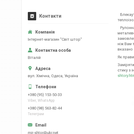
Блекаут 
Контакти
теплоізо
Рулонна 
металево
замовлен
Iнтернет-магазин "Свiт штор"
ніж Вам 
вказано 
Як прави
Вiталiй
Заміряти
стику з і
shtory.ht
вул. Хiмiчна, Одеса, Україна
+380 (95) 153-50-33
Viber, WhatsApp
+380 (98) 563-82-44
Телеграм
mir-shtor@ukr.net