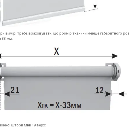
 При вимірі треба враховувати, що розмір тканини менше габаритного роз
 33 мм.
онної штори Міні 19 верх: