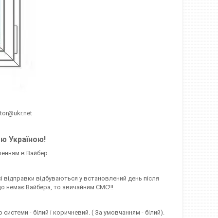
htor@ukr.net
єю Україною!
ленням в Вайбер.
сі відправки відбуваються у встановлений день після
о немає Вайбера, то звичайним СМС!!!
стеми - білий і коричневий. ( За умовчанням - білий).