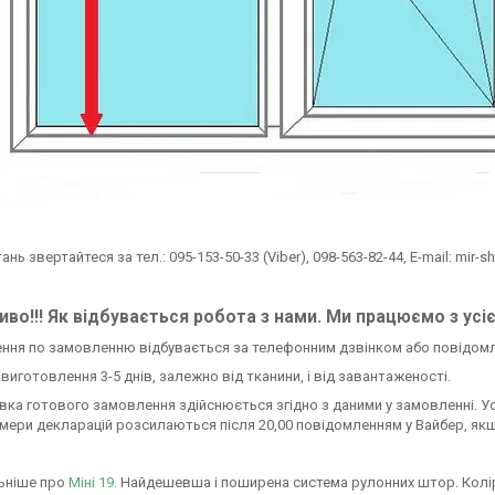
тань звертайтеся за тел.: 095-153-50-33 (Viber), 098-563-82-44, E-mail: mir-s
во!!! Як відбувається робота з нами. Ми працюємо з усі
ення по замовленню відбувається за телефонним дзвінком або повідом
н виготовлення 3-5 днів, залежно від тканини, і від завантаженості.
авка готового замовлення здійснюється згідно з даними у замовленні. У
омери декларацій розсилаються після 20,00 повідомленням у Вайбер, якщ
ьніше про
Міні 19.
Найдешевша і поширена система рулонних штор. Колір си