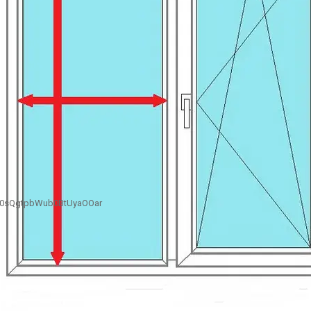
B0sQgtpbWub0BtUyaOOar