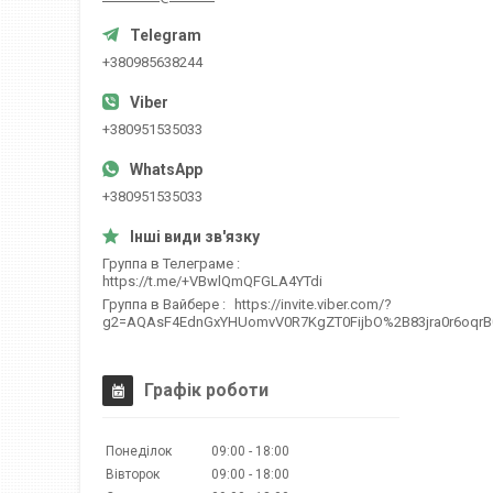
+380985638244
+380951535033
+380951535033
Группа в Телеграме
https://t.me/+VBwlQmQFGLA4YTdi
Группа в Вайбере
https://invite.viber.com/?
g2=AQAsF4EdnGxYHUomvV0R7KgZT0FijbO%2B83jra0r6oqr
Графік роботи
Понеділок
09:00
18:00
Вівторок
09:00
18:00