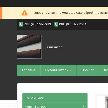
Зараз компанія не може швидко обробляти замовл
+380 (95) 153-50-33
+380 (98) 563-82-44
Світ штор
Головна
Рулоннi штори
Про нас
Ко
Фотогалерея
Рулонні штори