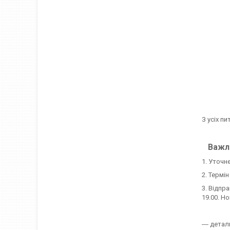
З усіх пи
Важли
1. Уточн
2. Термі
3. Відпр
19.00. Н
― детал