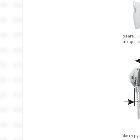
Увага!!!
штори на
Фото рул