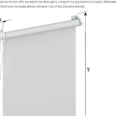
 на волосіні або на магнітах (входить у вартість рулонної штори). Мак
юється на раму вікна, можна і на стіну (проріз вікна).