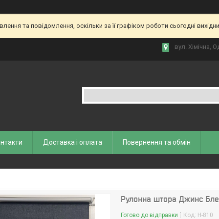
ення та повідомлення, оскільки за її графіком роботи сьогодні вихідн
вул. Хiмiчна, О
нтакти
Доставка і оплата
Повернення та обмiн
Рулонна штора Джинс Бле
Готово до відправки
Код:
Н-810