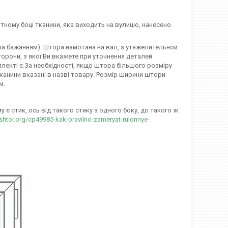
тному боці тканини, яка виходить на вулицю, нанесено
 (за бажанням). Штора намотана на вал, з утяжелительной
орони, з якої Ви вкажете при уточнення деталей
лекті є.За необхідності, якщо штора більшого розміру
канини вказані в назві товару. Розмір ширини штори
мм
.
є стик, ось від такого стику з одного боку, до такого ж
-shtor.org/cp49985-kak-pravilno-zameryat-rulonnye-