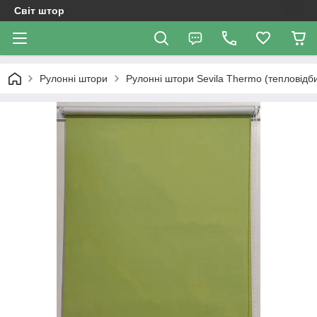
Світ штор
Рулонні штори
Рулонні штори Sevila Thermo (тепловідб