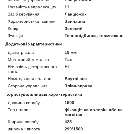
Наявність напраляющих
Ні
Засіб керування
Ланцюжок
Характеристика тканини
Звичайна
Колір
Зелений
Функція
Тепловідбивна, термоткань
Додаткові характеристики
Діаметр вала
19 мм
Монтажний комплект
Так
Наявність декоративного
Ні
канта
Намотування полотна
Внутрішня
Сторона управління
Зліва/справа
Користувальницькі характеристики
Довжина виробу
1500
Тип штори
фіксація на волосіні або на
магнітах
Ширина виробу
425
ширина * висота
299*1500