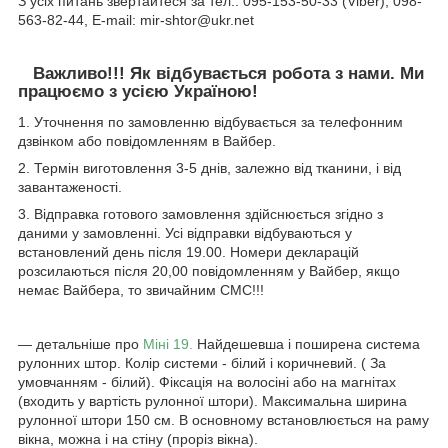
З усіх питань звертайтеся за тел.: 095-153-50-33 (Viber), 098-
563-82-44, E-mail: mir-shtor@ukr.net
Важливо!!! Як відбувається робота з нами. Ми
працюємо з усією Україною!
1. Уточнення по замовленню відбувається за телефонним
дзвінком або повідомленням в Вайбер.
2. Термін виготовлення 3-5 днів, залежно від тканини, і від
завантаженості.
3. Відправка готового замовлення здійснюється згідно з
даними у замовленні. Усі відправки відбуваються у
встановлений день після 19.00. Номери декларацій
розсилаються після 20,00 повідомленням у Вайбер, якщо
немає Вайбера, то звичайним СМС!!!
― детальніше про
Міні 19.
Найдешевша і поширена система
рулонних штор. Колір системи - білий і коричневий. ( За
умовчанням - білий). Фіксація на волосіні або на магнітах
(входить у вартість рулонної штори). Максимальна ширина
рулонної штори 150 см. В основному встановлюється на раму
вікна, можна і на стіну (проріз вікна).