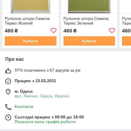
Рулонна штора Севила
Рулонна штора Севила
Рул
Термо Жовтий
Термо Зелений
Тер
460
460
460
₴
₴
Купити
Купити
Про нас
97% позитивних з 67 відгуків за рік
Працює з 15.03.2011
м. Одеса
вул. Хiмiчна, Одеса, Україна
Контакти
Сьогодні працює з 09:00 до 18:00
Показати весь графік роботи