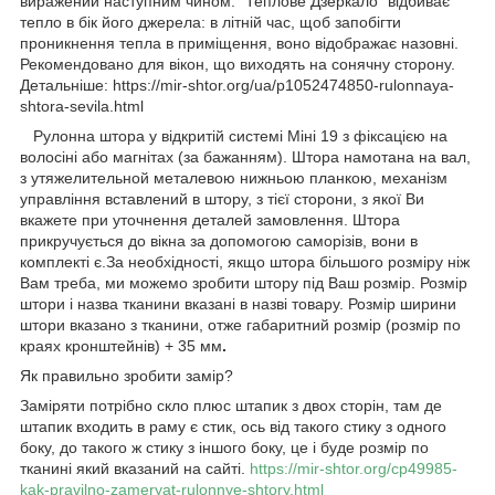
виражений наступним чином: "Теплове Дзеркало" відбиває
тепло в бік його джерела: в літній час, щоб запобігти
проникнення тепла в приміщення, воно відображає назовні.
Рекомендовано для вікон, що виходять на сонячну сторону.
Детальніше: https://mir-shtor.org/ua/p1052474850-rulonnaya-
shtora-sevila.html
Рулонна штора у відкритій системі Міні 19 з фіксацією на
волосіні або магнітах (за бажанням). Штора намотана на вал,
з утяжелительной металевою нижньою планкою, механізм
управління вставлений в штору, з тієї сторони, з якої Ви
вкажете при уточнення деталей замовлення. Штора
прикручується до вікна за допомогою саморізів, вони в
комплекті є.За необхідності, якщо штора більшого розміру ніж
Вам треба, ми можемо зробити штору під Ваш розмір. Розмір
штори і назва тканини вказані в назві товару. Розмір ширини
штори вказано з тканини, отже габаритний розмір (розмір по
краях кронштейнів) + 35 мм
.
Як правильно зробити замір?
Заміряти потрібно скло плюс штапик з двох сторін, там де
штапик входить в раму є стик, ось від такого стику з одного
боку, до такого ж стику з іншого боку, це і буде розмір по
тканині який вказаний на сайті.
https://mir-shtor.org/cp49985-
kak-pravilno-zameryat-rulonnye-shtory.html