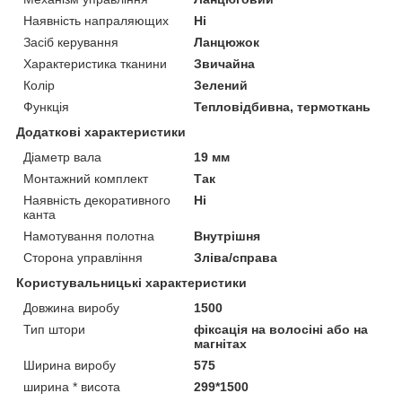
Наявність напраляющих
Ні
Засіб керування
Ланцюжок
Характеристика тканини
Звичайна
Колір
Зелений
Функція
Тепловідбивна, термоткань
Додаткові характеристики
Діаметр вала
19 мм
Монтажний комплект
Так
Наявність декоративного
Ні
канта
Намотування полотна
Внутрішня
Сторона управління
Зліва/справа
Користувальницькі характеристики
Довжина виробу
1500
Тип штори
фіксація на волосіні або на
магнітах
Ширина виробу
575
ширина * висота
299*1500