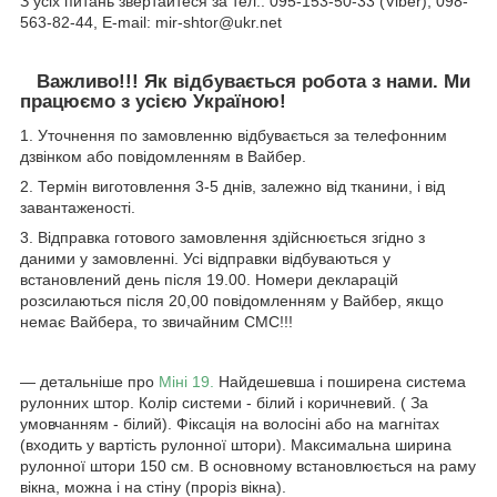
З усіх питань звертайтеся за тел.: 095-153-50-33 (Viber), 098-
563-82-44, E-mail: mir-shtor@ukr.net
Важливо!!! Як відбувається робота з нами. Ми
працюємо з усією Україною!
1. Уточнення по замовленню відбувається за телефонним
дзвінком або повідомленням в Вайбер.
2. Термін виготовлення 3-5 днів, залежно від тканини, і від
завантаженості.
3. Відправка готового замовлення здійснюється згідно з
даними у замовленні. Усі відправки відбуваються у
встановлений день після 19.00. Номери декларацій
розсилаються після 20,00 повідомленням у Вайбер, якщо
немає Вайбера, то звичайним СМС!!!
― детальніше про
Міні 19.
Найдешевша і поширена система
рулонних штор. Колір системи - білий і коричневий. ( За
умовчанням - білий). Фіксація на волосіні або на магнітах
(входить у вартість рулонної штори). Максимальна ширина
рулонної штори 150 см. В основному встановлюється на раму
вікна, можна і на стіну (проріз вікна).