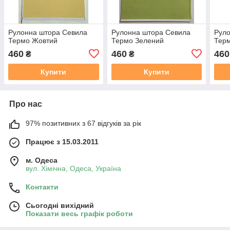
Рулонна штора Севила
Рулонна штора Севила
Рул
Термо Жовтий
Термо Зелений
Тер
460
460
460
₴
₴
Купити
Купити
Про нас
97% позитивних з 67 відгуків за рік
Працює з 15.03.2011
м. Одеса
вул. Хiмiчна, Одеса, Україна
Контакти
Сьогодні вихідний
Показати весь графік роботи