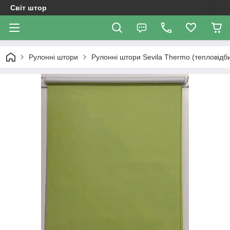
Світ штор
Рулонні штори
Рулонні штори Sevila Thermo (тепловідб