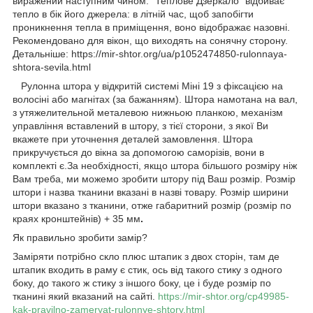
виражений наступним чином: "Теплове Дзеркало" відбиває
тепло в бік його джерела: в літній час, щоб запобігти
проникнення тепла в приміщення, воно відображає назовні.
Рекомендовано для вікон, що виходять на сонячну сторону.
Детальніше: https://mir-shtor.org/ua/p1052474850-rulonnaya-
shtora-sevila.html
Рулонна штора у відкритій системі Міні 19 з фіксацією на
волосіні або магнітах (за бажанням). Штора намотана на вал,
з утяжелительной металевою нижньою планкою, механізм
управління вставлений в штору, з тієї сторони, з якої Ви
вкажете при уточнення деталей замовлення. Штора
прикручується до вікна за допомогою саморізів, вони в
комплекті є.За необхідності, якщо штора більшого розміру ніж
Вам треба, ми можемо зробити штору під Ваш розмір. Розмір
штори і назва тканини вказані в назві товару. Розмір ширини
штори вказано з тканини, отже габаритний розмір (розмір по
краях кронштейнів) + 35 мм
.
Як правильно зробити замір?
Заміряти потрібно скло плюс штапик з двох сторін, там де
штапик входить в раму є стик, ось від такого стику з одного
боку, до такого ж стику з іншого боку, це і буде розмір по
тканині який вказаний на сайті.
https://mir-shtor.org/cp49985-
kak-pravilno-zameryat-rulonnye-shtory.html