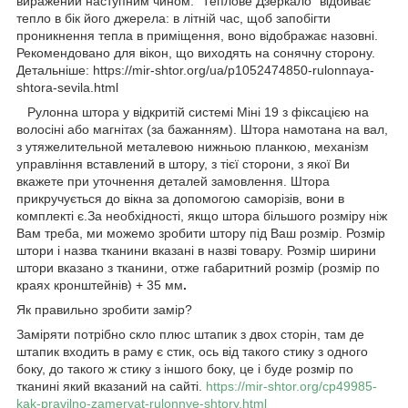
виражений наступним чином: "Теплове Дзеркало" відбиває
тепло в бік його джерела: в літній час, щоб запобігти
проникнення тепла в приміщення, воно відображає назовні.
Рекомендовано для вікон, що виходять на сонячну сторону.
Детальніше: https://mir-shtor.org/ua/p1052474850-rulonnaya-
shtora-sevila.html
Рулонна штора у відкритій системі Міні 19 з фіксацією на
волосіні або магнітах (за бажанням). Штора намотана на вал,
з утяжелительной металевою нижньою планкою, механізм
управління вставлений в штору, з тієї сторони, з якої Ви
вкажете при уточнення деталей замовлення. Штора
прикручується до вікна за допомогою саморізів, вони в
комплекті є.За необхідності, якщо штора більшого розміру ніж
Вам треба, ми можемо зробити штору під Ваш розмір. Розмір
штори і назва тканини вказані в назві товару. Розмір ширини
штори вказано з тканини, отже габаритний розмір (розмір по
краях кронштейнів) + 35 мм
.
Як правильно зробити замір?
Заміряти потрібно скло плюс штапик з двох сторін, там де
штапик входить в раму є стик, ось від такого стику з одного
боку, до такого ж стику з іншого боку, це і буде розмір по
тканині який вказаний на сайті.
https://mir-shtor.org/cp49985-
kak-pravilno-zameryat-rulonnye-shtory.html