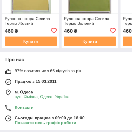
Рулонна штора Севила
Рулонна штора Севила
Рул
Термо Жовтий
Термо Зелений
Тер
460
460
460
₴
₴
Купити
Купити
Про нас
97% позитивних з 66 відгуків за рік
Працює з 15.03.2011
м. Одеса
вул. Хiмiчна, Одеса, Україна
Контакти
Сьогодні працює з 09:00 до 18:00
Показати весь графік роботи