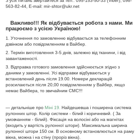
З усіх питань звертайтеся за тел.: 095-153-50-33 (Viber), 098-
563-82-44, E-mail: mir-shtor@ukr.net
Важливо!!! Як відбувається робота з нами. Ми
працюємо з усією Україною!
1. Уточнення по замовленню відбувається за телефонним
дзвінком або повідомленням в Вайбер.
2. Термін виготовлення 3-5 днів, залежно від тканини, і від
завантаженості.
3. Відправка готового замовлення здійснюється згідно з
даними у замовленні. Усі відправки відбуваються у
встановлений день після 19.00. Номери декларацій
розсилаються після 20,00 повідомленням у Вайбер, якщо
немає Вайбера, то звичайним СМС!!!
― детальніше про
Міні 19.
Найдешевша і поширена система
рулонних штор. Колір системи - білий і коричневий. ( За
умовчанням - білий). Фіксація на волосіні або на магнітах
(входить у вартість рулонної штори). Максимальна ширина
рулонної штори 150 см. В основному встановлюється на раму
вікна, можна і на стіну (проріз вікна).