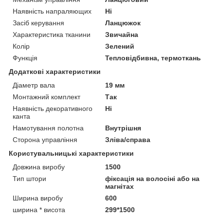
Наявність напраляющих
Ні
Засіб керування
Ланцюжок
Характеристика тканини
Звичайна
Колір
Зелений
Функція
Тепловідбивна, термоткань
Додаткові характеристики
Діаметр вала
19 мм
Монтажний комплект
Так
Наявність декоративного
Ні
канта
Намотування полотна
Внутрішня
Сторона управління
Зліва/справа
Користувальницькі характеристики
Довжина виробу
1500
Тип штори
фіксація на волосіні або на
магнітах
Ширина виробу
600
ширина * висота
299*1500