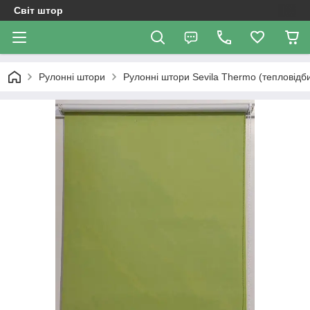
Світ штор
Рулонні штори
Рулонні штори Sevila Thermo (тепловідб