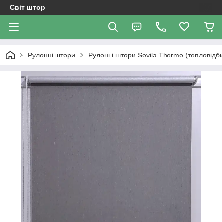
Світ штор
Рулонні штори
Рулонні штори Sevila Thermo (тепловідб