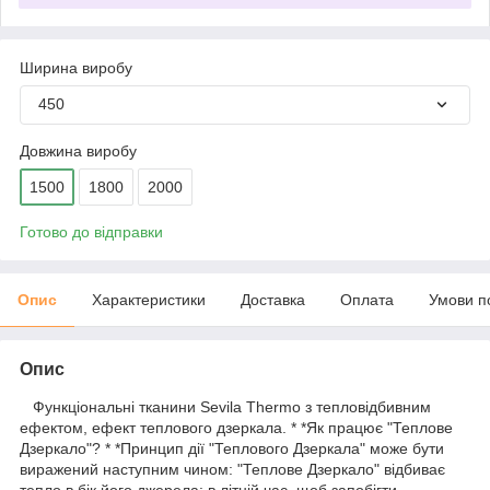
Ширина виробу
450
Довжина виробу
1500
1800
2000
Готово до відправки
Опис
Характеристики
Доставка
Оплата
Умови п
Опис
Функціональні тканини Sevila Thermo з тепловідбивним
ефектом, ефект теплового дзеркала. * *Як працює "Теплове
Дзеркало"? * *Принцип дії "Теплового Дзеркала" може бути
виражений наступним чином: "Теплове Дзеркало" відбиває
тепло в бік його джерела: в літній час, щоб запобігти