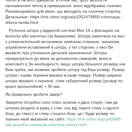
проникнення тепла в приміщення, воно відображає назовні.
Рекомендовано для вікон, що виходять на сонячну сторону.
Детальніше: https://mir-shtor.org/ua/p1052474850-rulonnaya-
shtora-sevila.html
Рулонна штора у відкритій системі Міні 19 з фіксацією на
волосіні або магнітах (за бажанням). Штора намотана на вал,
з утяжелительной металевою нижньою планкою, механізм
управління вставлений в штору, з тієї сторони, з якої Ви
вкажете при уточнення деталей замовлення. Штора
прикручується до вікна за допомогою саморізів, вони в
комплекті є.За необхідності, якщо штора більшого розміру ніж
Вам треба, ми можемо зробити штору під Ваш розмір. Розмір
штори і назва тканини вказані в назві товару. Розмір ширини
штори вказано з тканини, отже габаритний розмір (розмір по
краях кронштейнів) + 35 мм
.
Як правильно зробити замір?
Заміряти потрібно скло плюс штапик з двох сторін, там де
штапик входить в раму є стик, ось від такого стику з одного
боку, до такого ж стику з іншого боку, це і буде розмір по
тканині який вказаний на сайті.
https://mir-shtor.org/cp49985-
kak-pravilno-zameryat-rulonnye-shtory.html