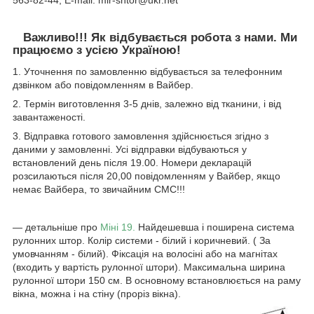
563-82-44, E-mail: mir-shtor@ukr.net
Важливо!!! Як відбувається робота з нами. Ми
працюємо з усією Україною!
1. Уточнення по замовленню відбувається за телефонним
дзвінком або повідомленням в Вайбер.
2. Термін виготовлення 3-5 днів, залежно від тканини, і від
завантаженості.
3. Відправка готового замовлення здійснюється згідно з
даними у замовленні. Усі відправки відбуваються у
встановлений день після 19.00. Номери декларацій
розсилаються після 20,00 повідомленням у Вайбер, якщо
немає Вайбера, то звичайним СМС!!!
― детальніше про
Міні 19.
Найдешевша і поширена система
рулонних штор. Колір системи - білий і коричневий. ( За
умовчанням - білий). Фіксація на волосіні або на магнітах
(входить у вартість рулонної штори). Максимальна ширина
рулонної штори 150 см. В основному встановлюється на раму
вікна, можна і на стіну (проріз вікна).