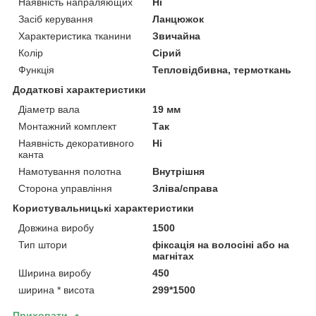
Наявність напраляющих
Ні
Засіб керування
Ланцюжок
Характеристика тканини
Звичайна
Колір
Сірий
Функція
Тепловідбивна, термоткань
Додаткові характеристики
Діаметр вала
19 мм
Монтажний комплект
Так
Наявність декоративного
Ні
канта
Намотування полотна
Внутрішня
Сторона управління
Зліва/справа
Користувальницькі характеристики
Довжина виробу
1500
Тип штори
фіксація на волосіні або на
магнітах
Ширина виробу
450
ширина * висота
299*1500
Приховати