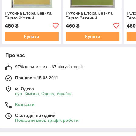
Рулонна штора Севила
Рулонна штора Севила
Рул
Термо Жовтий
Термо Зелений
Тер
460
460
460
₴
₴
Купити
Купити
Про нас
97% позитивних з 67 відгуків за рік
Працює з 15.03.2011
м. Одеса
вул. Хiмiчна, Одеса, Україна
Контакти
Сьогодні вихідний
Показати весь графік роботи