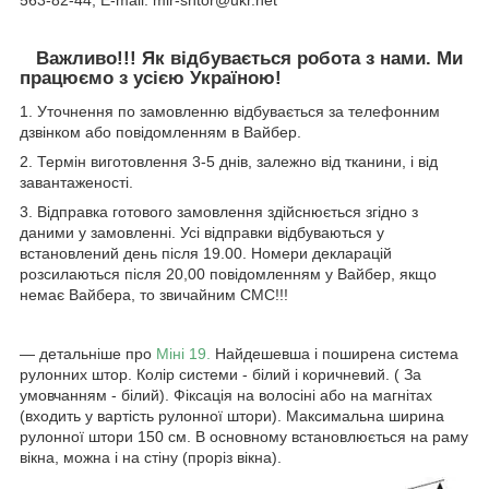
563-82-44, E-mail: mir-shtor@ukr.net
Важливо!!! Як відбувається робота з нами. Ми
працюємо з усією Україною!
1. Уточнення по замовленню відбувається за телефонним
дзвінком або повідомленням в Вайбер.
2. Термін виготовлення 3-5 днів, залежно від тканини, і від
завантаженості.
3. Відправка готового замовлення здійснюється згідно з
даними у замовленні. Усі відправки відбуваються у
встановлений день після 19.00. Номери декларацій
розсилаються після 20,00 повідомленням у Вайбер, якщо
немає Вайбера, то звичайним СМС!!!
― детальніше про
Міні 19.
Найдешевша і поширена система
рулонних штор. Колір системи - білий і коричневий. ( За
умовчанням - білий). Фіксація на волосіні або на магнітах
(входить у вартість рулонної штори). Максимальна ширина
рулонної штори 150 см. В основному встановлюється на раму
вікна, можна і на стіну (проріз вікна).