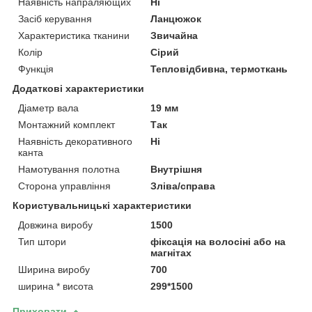
Наявність напраляющих
Ні
Засіб керування
Ланцюжок
Характеристика тканини
Звичайна
Колір
Сірий
Функція
Тепловідбивна, термоткань
Додаткові характеристики
Діаметр вала
19 мм
Монтажний комплект
Так
Наявність декоративного
Ні
канта
Намотування полотна
Внутрішня
Сторона управління
Зліва/справа
Користувальницькі характеристики
Довжина виробу
1500
Тип штори
фіксація на волосіні або на
магнітах
Ширина виробу
700
ширина * висота
299*1500
Приховати