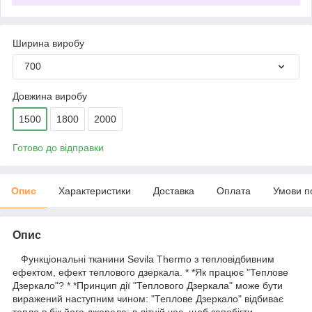
Ширина виробу
700
Довжина виробу
1500
1800
2000
Готово до відправки
Опис
Характеристики
Доставка
Оплата
Умови п
Опис
Функціональні тканини Sevila Thermo з тепловідбивним
ефектом, ефект теплового дзеркала. * *Як працює "Теплове
Дзеркало"? * *Принцип дії "Теплового Дзеркала" може бути
виражений наступним чином: "Теплове Дзеркало" відбиває
тепло в бік його джерела: в літній час, щоб запобігти