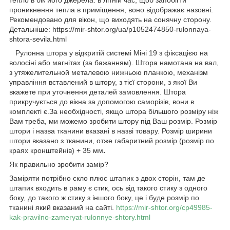
проникнення тепла в приміщення, воно відображає назовні.
Рекомендовано для вікон, що виходять на сонячну сторону.
Детальніше: https://mir-shtor.org/ua/p1052474850-rulonnaya-
shtora-sevila.html
Рулонна штора у відкритій системі Міні 19 з фіксацією на
волосіні або магнітах (за бажанням). Штора намотана на вал,
з утяжелительной металевою нижньою планкою, механізм
управління вставлений в штору, з тієї сторони, з якої Ви
вкажете при уточнення деталей замовлення. Штора
прикручується до вікна за допомогою саморізів, вони в
комплекті є.За необхідності, якщо штора більшого розміру ніж
Вам треба, ми можемо зробити штору під Ваш розмір. Розмір
штори і назва тканини вказані в назві товару. Розмір ширини
штори вказано з тканини, отже габаритний розмір (розмір по
краях кронштейнів) + 35 мм
.
Як правильно зробити замір?
Заміряти потрібно скло плюс штапик з двох сторін, там де
штапик входить в раму є стик, ось від такого стику з одного
боку, до такого ж стику з іншого боку, це і буде розмір по
тканині який вказаний на сайті.
https://mir-shtor.org/cp49985-
kak-pravilno-zameryat-rulonnye-shtory.html