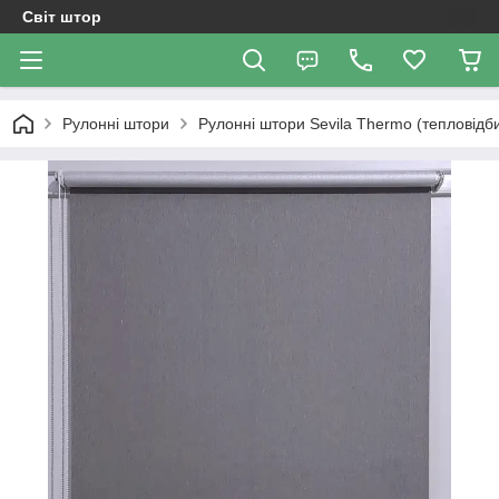
Світ штор
Рулонні штори
Рулонні штори Sevila Thermo (тепловідб