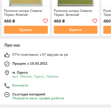
Рулонна штора Севила
Рулонна штора Севила
Рул
Термо Жовтий
Термо Зелений
Тер
460
460
460
₴
₴
Купити
Купити
Про нас
97% позитивних з 67 відгуків за рік
Працює з 15.03.2011
м. Одеса
вул. Хiмiчна, Одеса, Україна
Контакти
Сьогодні вихідний
Показати весь графік роботи