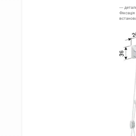
― детал
Фіксація
встановл