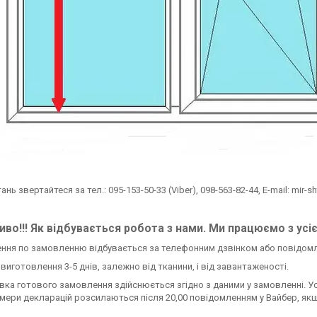
тань звертайтеся за тел.: 095-153-50-33 (Viber), 098-563-82-44, E-mail: mir-s
во!!! Як відбувається робота з нами. Ми працюємо з усі
ення по замовленню відбувається за телефонним дзвінком або повідом
н виготовлення 3-5 днів, залежно від тканини, і від завантаженості.
авка готового замовлення здійснюється згідно з даними у замовленні. У
омери декларацій розсилаються після 20,00 повідомленням у Вайбер, якщ