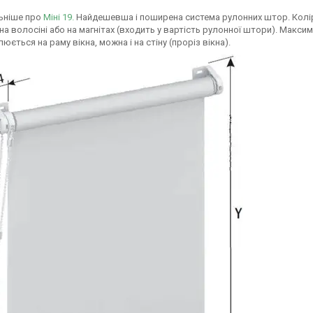
ьніше про
Міні 19.
Найдешевша і поширена система рулонних штор. Колір си
 на волосіні або на магнітах (входить у вартість рулонної штори). Мак
юється на раму вікна, можна і на стіну (проріз вікна).