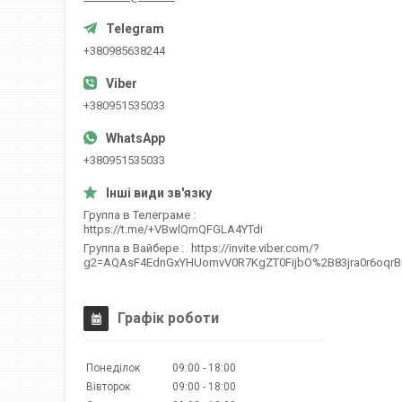
+380985638244
+380951535033
+380951535033
Группа в Телеграме
https://t.me/+VBwlQmQFGLA4YTdi
Группа в Вайбере
https://invite.viber.com/?
g2=AQAsF4EdnGxYHUomvV0R7KgZT0FijbO%2B83jra0r6oqr
Графік роботи
Понеділок
09:00
18:00
Вівторок
09:00
18:00