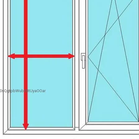
B0sQgtpbWub0BtUyaOOar