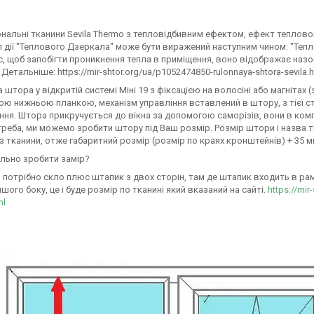
альні тканини Sevila Thermo з тепловідбивним ефектом, ефект теплово
 дії "Теплового Дзеркала" може бути виражений наступним чином: "Тепл
ас, щоб запобігти проникнення тепла в приміщення, воно відображає наз
 Детальніше: https://mir-shtor.org/ua/p1052474850-rulonnaya-shtora-sevila
штора у відкритій системі Міні 19 з фіксацією на волосіні або магнітах
ю нижньою планкою, механізм управління вставлений в штору, з тієї ст
ня. Штора прикручується до вікна за допомогою саморізів, вони в комп
треба, ми можемо зробити штору під Ваш розмір. Розмір штори і назва т
з тканини, отже габаритний розмір (розмір по краях кронштейнів) + 35 
льно зробити замір?
 потрібно скло плюс штапик з двох сторін, там де штапик входить в раму 
ншого боку, це і буде розмір по тканині який вказаний на сайті.
https://mir
ml