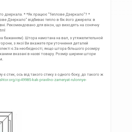
го дзеркала. * *Як працює "Теплове Дзеркало"? *
ове Дзеркало" відбиває тепло в бік його джерела: в
овні. Рекомендовано для вікон, що виходять на сонячну
.html
 (за бажанням). Штора намотана на вал, з утяжелительной
орони, з якої Ви вкажете при уточнення деталей
лекті є.За необхідності, якщо штора більшого розміру
канини вказані в назві товару. Розмір ширини штори
мм
.
є стик, ось від такого стику з одного боку, до такого ж
-shtor.org/cp49985-kak-pravilno-zameryat-rulonnye-