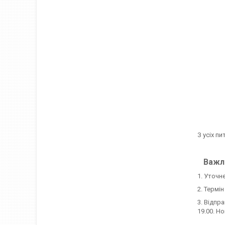
З усіх пи
Важли
1. Уточн
2. Термі
3. Відпр
19.00. Н