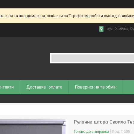
ення та повідомлення, оскільки за її графіком роботи сьогодні вихідн
вул. Хiмiчна, О
нтакти
Доставка і оплата
Повернення та обмiн
Рулонна штора Севила Те
Готово до відправки
Код:
Т-505