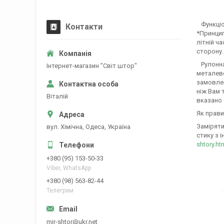
Функціон
Контакти
*Принцип
літній ч
сторону.
Рулонна 
Iнтернет-магазин "Свiт штор"
металево
замовлен
ніж Вам 
Вiталiй
вказано 
Як прави
Заміряти
вул. Хiмiчна, Одеса, Україна
стику з і
shtory.ht
+380 (95) 153-50-33
Viber, WhatsApp
+380 (98) 563-82-44
Телеграм
mir-shtor@ukr.net