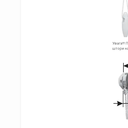
Увага!!!
штори на