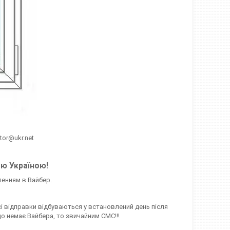
htor@ukr.net
єю Україною!
ленням в Вайбер.
сі відправки відбуваються у встановлений день після
о немає Вайбера, то звичайним СМС!!!