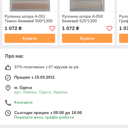
Рулонна штора А-051
Рулонна штора А-050
Руло
Темно-бежевий 500*1300
Бежевий 525*1300
Граф
1 072
1 072
1 0
₴
₴
Купити
Купити
Про нас
97% позитивних з 67 відгуків за рік
Працює з 15.03.2011
м. Одеса
вул. Хiмiчна, Одеса, Україна
Контакти
Сьогодні працює з 09:00 до 18:00
Показати весь графік роботи