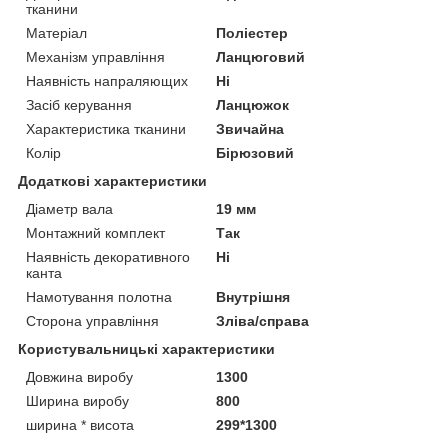
тканини
Матеріал
Поліестер
Механізм управління
Ланцюговий
Наявність напраляющих
Ні
Засіб керування
Ланцюжок
Характеристика тканини
Звичайна
Колір
Бірюзовий
Додаткові характеристики
Діаметр вала
19 мм
Монтажний комплект
Так
Наявність декоративного
Ні
канта
Намотування полотна
Внутрішня
Сторона управління
Зліва/справа
Користувальницькі характеристики
Довжина виробу
1300
Ширина виробу
800
ширина * висота
299*1300