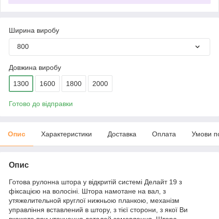
Ширина виробу
800
Довжина виробу
1300
1600
1800
2000
Готово до відправки
Опис
Характеристики
Доставка
Оплата
Умови п
Опис
Готова рулонна штора у відкритій системі Делайт 19 з
фіксацією на волосіні. Штора намотане на вал, з
утяжелительной круглої нижньою планкою, механізм
управління вставлений в штору, з тієї сторони, з якої Ви
вкажете при уточнення деталей замовлення. Штора