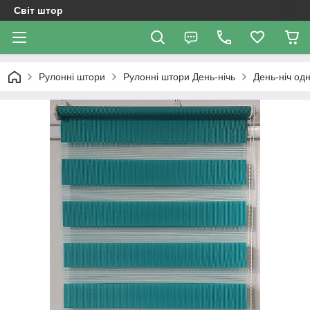
Світ штор
Рулонні штори
Рулоннi штори День-нiчь
День-ніч од