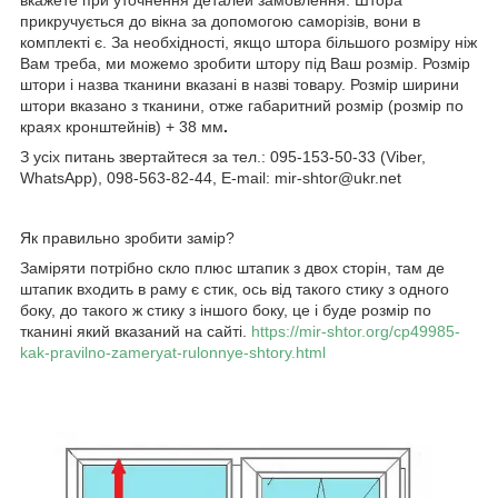
прикручується до вікна за допомогою саморізів, вони в
комплекті є. За необхідності, якщо штора більшого розміру ніж
Вам треба, ми можемо зробити штору під Ваш розмір. Розмір
штори і назва тканини вказані в назві товару. Розмір ширини
штори вказано з тканини, отже габаритний розмір (розмір по
краях кронштейнів) + 38 мм
.
З усіх питань звертайтеся за тел.: 095-153-50-33 (Viber,
WhatsApp), 098-563-82-44, E-mail: mir-shtor@ukr.net
Як правильно зробити замір?
Заміряти потрібно скло плюс штапик з двох сторін, там де
штапик входить в раму є стик, ось від такого стику з одного
боку, до такого ж стику з іншого боку, це і буде розмір по
тканині який вказаний на сайті.
https://mir-shtor.org/cp49985-
kak-pravilno-zameryat-rulonnye-shtory.html