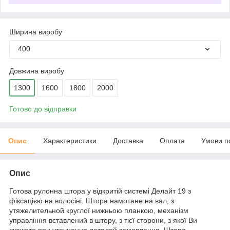
Ширина виробу
400
Довжина виробу
1300
1600
1800
2000
Готово до відправки
Опис
Характеристики
Доставка
Оплата
Умови п
Опис
Готова рулонна штора у відкритій системі Делайт 19 з
фіксацією на волосіні. Штора намотане на вал, з
утяжелительной круглої нижньою планкою, механізм
управління вставлений в штору, з тієї сторони, з якої Ви
вкажете при уточнення деталей замовлення. Штора