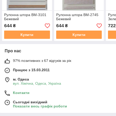
Рулонна штора ВМ-3101
Рулонна штора ВМ-2745
Рул
Бежевий
Бежевий
Зел
644
644
722
₴
₴
Купити
Купити
Про нас
97% позитивних з 67 відгуків за рік
Працює з 15.03.2011
м. Одеса
вул. Хiмiчна, Одеса, Україна
Контакти
Сьогодні вихідний
Показати весь графік роботи