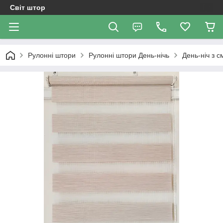
Світ штор
Рулонні штори
Рулоннi штори День-нiчь
День-ніч з 