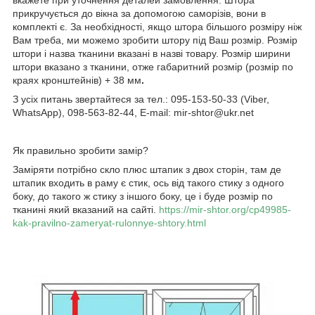
прикручується до вікна за допомогою саморізів, вони в
комплекті є. За необхідності, якщо штора більшого розміру ніж
Вам треба, ми можемо зробити штору під Ваш розмір. Розмір
штори і назва тканини вказані в назві товару. Розмір ширини
штори вказано з тканини, отже габаритний розмір (розмір по
краях кронштейнів) + 38 мм
.
З усіх питань звертайтеся за тел.: 095-153-50-33 (Viber,
WhatsApp), 098-563-82-44, E-mail: mir-shtor@ukr.net
Як правильно зробити замір?
Заміряти потрібно скло плюс штапик з двох сторін, там де
штапик входить в раму є стик, ось від такого стику з одного
боку, до такого ж стику з іншого боку, це і буде розмір по
тканині який вказаний на сайті.
https://mir-shtor.org/cp49985-
kak-pravilno-zameryat-rulonnye-shtory.html