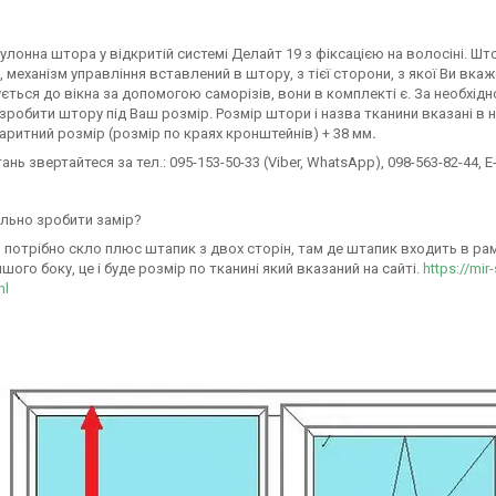
улонна штора у відкритій системі Делайт 19 з фіксацією на волосіні. Ш
 механізм управління вставлений в штору, з тієї сторони, з якої Ви вк
ється до вікна за допомогою саморізів, вони в комплекті є. За необхідн
робити штору під Ваш розмір. Розмір штори і назва тканини вказані в н
аритний розмір (розмір по краях кронштейнів) + 38 мм
.
тань звертайтеся за тел.: 095-153-50-33 (Viber, WhatsApp), 098-563-82-44, E-
льно зробити замір?
 потрібно скло плюс штапик з двох сторін, там де штапик входить в раму 
ншого боку, це і буде розмір по тканині який вказаний на сайті.
https://mir
ml