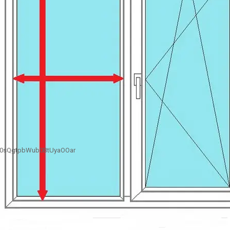
B0sQgtpbWub0BtUyaOOar