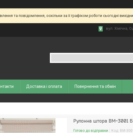
ення та повідомлення, оскільки за її графіком роботи сьогодні вихідн
вул. Хiмiчна, О
нтакти
Доставка і оплата
Повернення та обмiн
Рулонна штора ВМ-3001 
Готово до відправки
Код:
ВМ-300