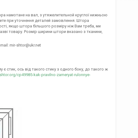
тора намотане на вал, з утяжелительной круглої нижньою
ажете при уточнення деталей замовлення. Штора
ості, якщо штора більшого розміру ніж Вам треба, ми
азві товару. Розмір ширини штори вказано з тканини,
mail: mir-shtor@ukr.net
є стик, ось від такого стику з одного боку, до такого ж
-shtor.org/cp49985-kak-pravilno-zameryat-rulonnye-