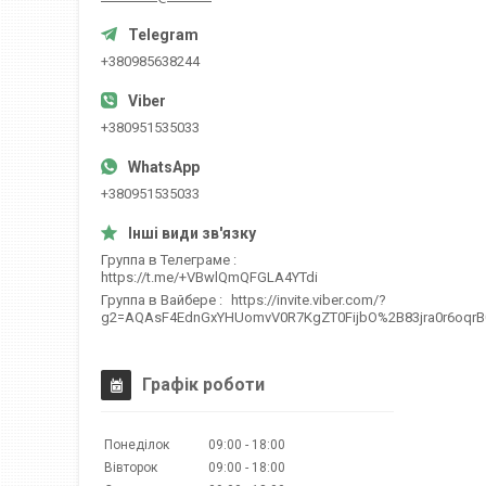
+380985638244
+380951535033
+380951535033
Группа в Телеграме
https://t.me/+VBwlQmQFGLA4YTdi
Группа в Вайбере
https://invite.viber.com/?
g2=AQAsF4EdnGxYHUomvV0R7KgZT0FijbO%2B83jra0r6oqr
Графік роботи
Понеділок
09:00
18:00
Вівторок
09:00
18:00