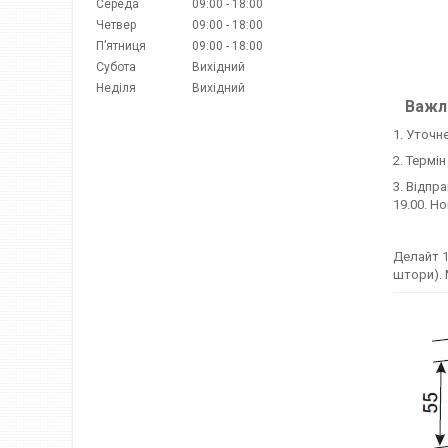
Середа
09:00
18:00
Четвер
09:00
18:00
Пʼятниця
09:00
18:00
Субота
Вихідний
Неділя
Вихідний
Важли
1. Уточн
2. Термі
3. Відпр
19.00. Н
Делайт 1
штори). 