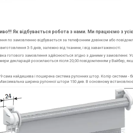
во!!! Як відбувається робота з нами. Ми працюємо з усі
ення по замовленню відбувається за телефонним дзвінком або повідом
н виготовлення 3-5 днів, залежно від тканини, і від завантаженості.
авка готового замовлення здійснюється згідно з даними у замовленні. У
омери декларацій розсилаються після 20,00 повідомленням у Вайбер, якщ
9 сама найдешева і поширена система рулонних штор. Колір системи - біл
Максимальна ширина рулонної штори 150 див. В основному встановлюється