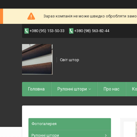
Зараз компанія не може швидко обробляти замовл
+380 (95) 153-50-33
+380 (98) 563-82-44
Світ штор
Головна
Рулоннi штори
Про нас
Ко
Фотогалерея
Рулонні штори