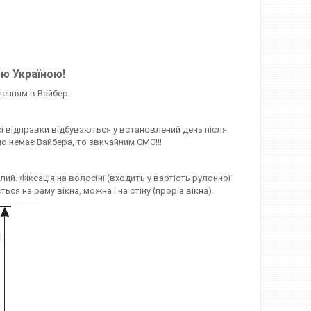
єю Україною!
ленням в Вайбер.
сі відправки відбуваються у встановлений день після
о немає Вайбера, то звичайним СМС!!!
ий. Фіксація на волосіні (входить у вартість рулонної
 на раму вікна, можна і на стіну (проріз вікна).