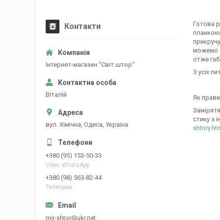
Готова р
Контакти
планкою,
прикручу
можемо з
отже габ
Iнтернет-магазин "Свiт штор"
З усіх пи
Вiталiй
Як прави
Заміряти
стику з і
вул. Хiмiчна, Одеса, Україна
shtory.ht
+380 (95) 153-50-33
Viber, WhatsApp
+380 (98) 563-82-44
Телеграм
mir-shtor@ukr.net