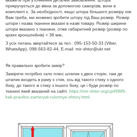
прикручується до вікна за допомогою саморізів, вони в
комплекті є. За необхідності, якщо штора більшого розміру ніж
Вам треба, ми можемо зробити штору під Ваш розмір. Розмір
штори і назва тканини вказані в назві товару. Розмір ширини
штори вказано з тканини, отже габаритний розмір (розмір по
краях кронштейнів) + 38 мм
.
З усіх питань звертайтеся за тел.: 095-153-50-33 (Viber,
WhatsApp), 098-563-82-44, E-mail: mir-shtor@ukr.net
Як правильно зробити замір?
Заміряти потрібно скло плюс штапик з двох сторін, там де
штапик входить в раму є стик, ось від такого стику з одного
боку, до такого ж стику з іншого боку, це і буде розмір по
тканині який вказаний на сайті.
https://mir-shtor.org/cp49985-
kak-pravilno-zameryat-rulonnye-shtory.html