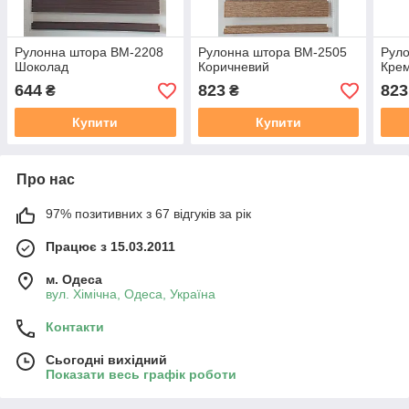
Рулонна штора ВМ-2208
Рулонна штора ВМ-2505
Рул
Шоколад
Коричневий
Кре
644
823
823
₴
₴
Купити
Купити
Про нас
97% позитивних з 67 відгуків за рік
Працює з 15.03.2011
м. Одеса
вул. Хiмiчна, Одеса, Україна
Контакти
Сьогодні вихідний
Показати весь графік роботи