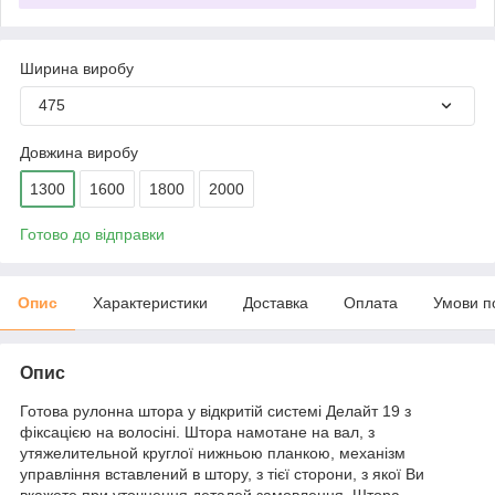
Ширина виробу
475
Довжина виробу
1300
1600
1800
2000
Готово до відправки
Опис
Характеристики
Доставка
Оплата
Умови п
Опис
Готова рулонна штора у відкритій системі Делайт 19 з
фіксацією на волосіні. Штора намотане на вал, з
утяжелительной круглої нижньою планкою, механізм
управління вставлений в штору, з тієї сторони, з якої Ви
вкажете при уточнення деталей замовлення. Штора