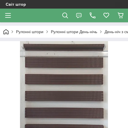
Світ штор
Рулонні штори
Рулоннi штори День-нiчь
День-ніч з 