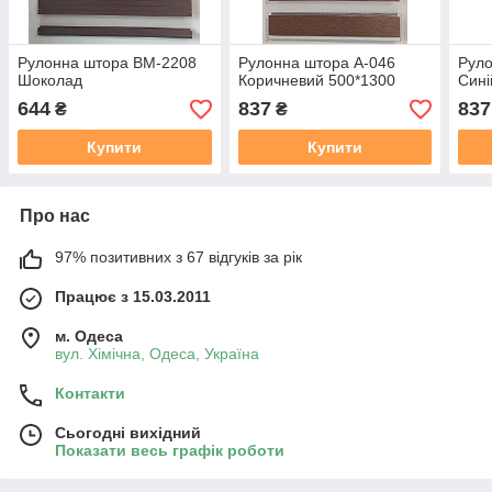
Рулонна штора ВМ-2208
Рулонна штора А-046
Руло
Шоколад
Коричневий 500*1300
Сині
644
837
837
₴
₴
Купити
Купити
Про нас
97% позитивних з 67 відгуків за рік
Працює з 15.03.2011
м. Одеса
вул. Хiмiчна, Одеса, Україна
Контакти
Сьогодні вихідний
Показати весь графік роботи