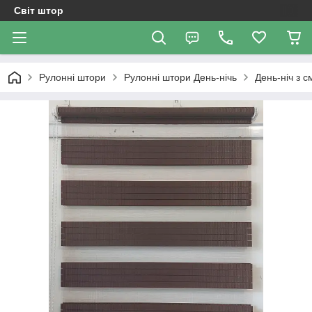
Світ штор
Рулонні штори
Рулоннi штори День-нiчь
День-ніч з 