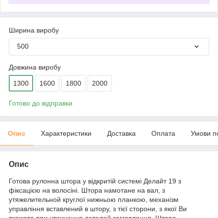
Ширина виробу
500
Довжина виробу
1300
1600
1800
2000
Готово до відправки
Опис
Характеристики
Доставка
Оплата
Умови п
Опис
Готова рулонна штора у відкритій системі Делайт 19 з
фіксацією на волосіні. Штора намотане на вал, з
утяжелительной круглої нижньою планкою, механізм
управління вставлений в штору, з тієї сторони, з якої Ви
вкажете при уточнення деталей замовлення. Штора