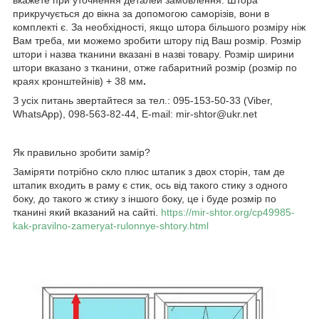
прикручується до вікна за допомогою саморізів, вони в
комплекті є. За необхідності, якщо штора більшого розміру ніж
Вам треба, ми можемо зробити штору під Ваш розмір. Розмір
штори і назва тканини вказані в назві товару. Розмір ширини
штори вказано з тканини, отже габаритний розмір (розмір по
краях кронштейнів) + 38 мм
.
З усіх питань звертайтеся за тел.: 095-153-50-33 (Viber,
WhatsApp), 098-563-82-44, E-mail: mir-shtor@ukr.net
Як правильно зробити замір?
Заміряти потрібно скло плюс штапик з двох сторін, там де
штапик входить в раму є стик, ось від такого стику з одного
боку, до такого ж стику з іншого боку, це і буде розмір по
тканині який вказаний на сайті.
https://mir-shtor.org/cp49985-
kak-pravilno-zameryat-rulonnye-shtory.html