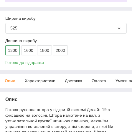
Ширина виробу
525
Довжина виробу
1300
1600
1800
2000
Готово до відправки
Опис
Характеристики
Доставка
Оплата
Умови п
Опис
Готова рулонна штора у відкритій системі Делайт 19 з
фіксацією на волосіні. Штора намотане на вал, з
утяжелительной круглої нижньою планкою, механізм
управління вставлений в штору, з тієї сторони, з якої Ви
вкажете при уточнення деталей замовлення. Штора