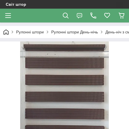
Світ штор
Рулонні штори
Рулоннi штори День-нiчь
День-ніч з 