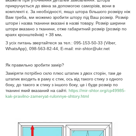
прикручується до вікна за допомогою саморізів, вони в
комплекті є. За необхідності, якщо штора більшого розміру ніж
Вам треба, ми можемо зробити штору під Ваш розмір. Розмір
штори і назва тканини вказані в назві товару. Розмір ширини
штори вказано з тканини, отже габаритний розмір (розмір по
краях кронштейнів) + 38 мм
.
З усіх питань звертайтеся за тел.: 095-153-50-33 (Viber,
WhatsApp), 098-563-82-44, E-mail: mir-shtor@ukr.net
Як правильно зробити замір?
Заміряти потрібно скло плюс штапик з двох сторін, там де
штапик входить в раму є стик, ось від такого стику з одного
боку, до такого ж стику з іншого боку, це і буде розмір по
тканині який вказаний на сайті.
https://mir-shtor.org/cp49985-
kak-pravilno-zameryat-rulonnye-shtory.html