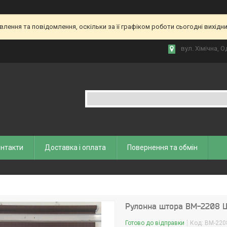
ення та повідомлення, оскільки за її графіком роботи сьогодні вихідн
вул. Хiмiчна, О
нтакти
Доставка і оплата
Повернення та обмiн
Рулонна штора ВМ-2208 
Готово до відправки
Код:
ВМ-220