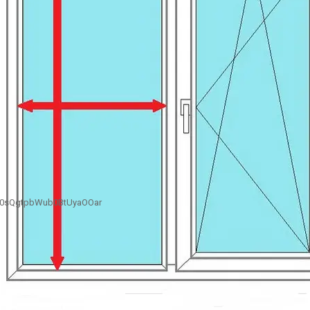
B0sQgtpbWub0BtUyaOOar