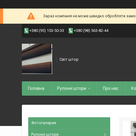
Зараз компанія не може швидко обробляти замовл
+380 (95) 153-50-33
+380 (98) 563-82-44
Світ штор
Головна
Рулоннi штори
Про нас
Ко
Фотогалерея
Рулонні штори