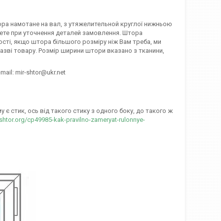
тора намотане на вал, з утяжелительной круглої нижньою
ажете при уточнення деталей замовлення. Штора
ості, якщо штора більшого розміру ніж Вам треба, ми
азві товару. Розмір ширини штори вказано з тканини,
mail: mir-shtor@ukr.net
є стик, ось від такого стику з одного боку, до такого ж
-shtor.org/cp49985-kak-pravilno-zameryat-rulonnye-