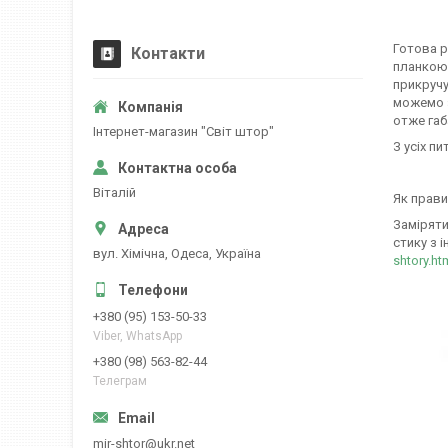
Готова р
Контакти
планкою,
прикручу
можемо з
отже габ
Iнтернет-магазин "Свiт штор"
З усіх пи
Вiталiй
Як прави
Заміряти
стику з і
вул. Хiмiчна, Одеса, Україна
shtory.ht
+380 (95) 153-50-33
Viber, WhatsApp
+380 (98) 563-82-44
Телеграм
mir-shtor@ukr.net