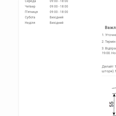
Середа
09:00
18:00
Четвер
09:00
18:00
Пʼятниця
09:00
18:00
Субота
Вихідний
Неділя
Вихідний
Важли
1. Уточн
2. Термі
3. Відпр
19.00. Н
Делайт 1
штори). 