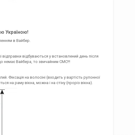
єю Україною!
ленням в Вайбер.
сі відправки відбуваються у встановлений день після
о немає Вайбера, то звичайним СМС!!!
ий. Фіксація на волосіні (входить у вартість рулонної
 на раму вікна, можна і на стіну (проріз вікна).