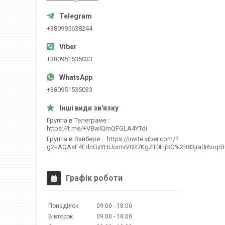
+380985638244
+380951535033
+380951535033
Группа в Телеграме
https://t.me/+VBwlQmQFGLA4YTdi
Группа в Вайбере
https://invite.viber.com/?
g2=AQAsF4EdnGxYHUomvV0R7KgZT0FijbO%2B83jra0r6oqr
Графік роботи
Понеділок
09:00
18:00
Вівторок
09:00
18:00