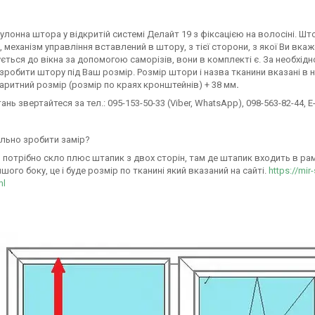
улонна штора у відкритій системі Делайт 19 з фіксацією на волосіні. Ш
 механізм управління вставлений в штору, з тієї сторони, з якої Ви вк
ється до вікна за допомогою саморізів, вони в комплекті є. За необхідн
робити штору під Ваш розмір. Розмір штори і назва тканини вказані в н
аритний розмір (розмір по краях кронштейнів) + 38 мм
.
тань звертайтеся за тел.: 095-153-50-33 (Viber, WhatsApp), 098-563-82-44, E-
льно зробити замір?
 потрібно скло плюс штапик з двох сторін, там де штапик входить в раму 
ншого боку, це і буде розмір по тканині який вказаний на сайті.
https://mir
ml