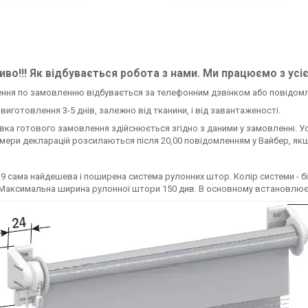
во!!! Як відбувається робота з нами. Ми працюємо з усі
ення по замовленню відбувається за телефонним дзвінком або повідом
н виготовлення 3-5 днів, залежно від тканини, і від завантаженості.
авка готового замовлення здійснюється згідно з даними у замовленні. У
омери декларацій розсилаються після 20,00 повідомленням у Вайбер, якщ
9 сама найдешева і поширена система рулонних штор. Колір системи - біл
Максимальна ширина рулонної штори 150 див. В основному встановлюється