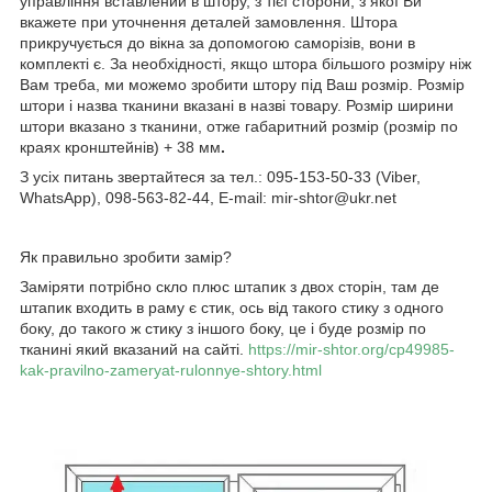
управління вставлений в штору, з тієї сторони, з якої Ви
вкажете при уточнення деталей замовлення. Штора
прикручується до вікна за допомогою саморізів, вони в
комплекті є. За необхідності, якщо штора більшого розміру ніж
Вам треба, ми можемо зробити штору під Ваш розмір. Розмір
штори і назва тканини вказані в назві товару. Розмір ширини
штори вказано з тканини, отже габаритний розмір (розмір по
краях кронштейнів) + 38 мм
.
З усіх питань звертайтеся за тел.: 095-153-50-33 (Viber,
WhatsApp), 098-563-82-44, E-mail: mir-shtor@ukr.net
Як правильно зробити замір?
Заміряти потрібно скло плюс штапик з двох сторін, там де
штапик входить в раму є стик, ось від такого стику з одного
боку, до такого ж стику з іншого боку, це і буде розмір по
тканині який вказаний на сайті.
https://mir-shtor.org/cp49985-
kak-pravilno-zameryat-rulonnye-shtory.html