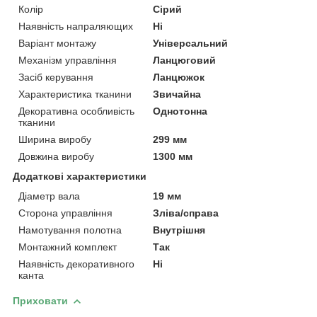
Колір
Сірий
Наявність напраляющих
Ні
Варіант монтажу
Універсальний
Механізм управління
Ланцюговий
Засіб керування
Ланцюжок
Характеристика тканини
Звичайна
Декоративна особливість
Однотонна
тканини
Ширина виробу
299 мм
Довжина виробу
1300 мм
Додаткові характеристики
Діаметр вала
19 мм
Сторона управління
Зліва/справа
Намотування полотна
Внутрішня
Монтажний комплект
Так
Наявність декоративного
Ні
канта
Приховати