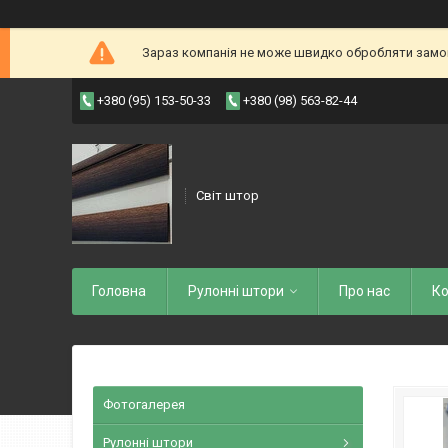
Зараз компанія не може швидко обробляти замовл
+380 (95) 153-50-33
+380 (98) 563-82-44
Світ штор
Головна
Рулоннi штори
Про нас
Ко
Фотогалерея
Рулонні штори