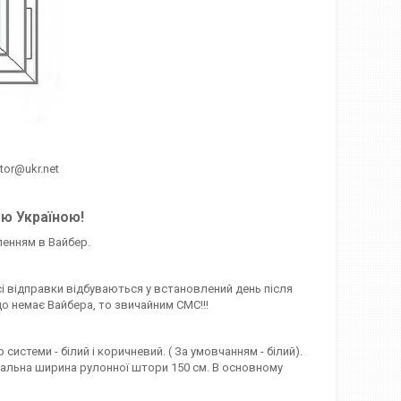
htor@ukr.net
єю Україною!
ленням в Вайбер.
сі відправки відбуваються у встановлений день після
о немає Вайбера, то звичайним СМС!!!
стеми - білий і коричневий. ( За умовчанням - білий).
симальна ширина рулонної штори 150 см. В основному