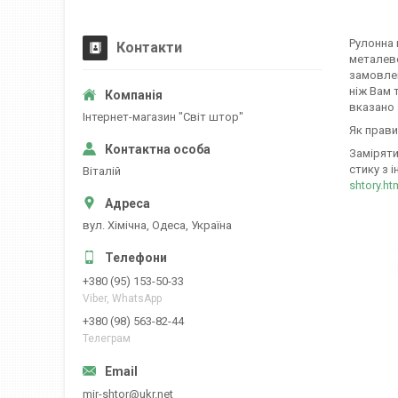
Рулонна 
Контакти
металево
замовлен
ніж Вам 
вказано 
Iнтернет-магазин "Свiт штор"
Як прави
Заміряти
стику з і
Вiталiй
shtory.ht
вул. Хiмiчна, Одеса, Україна
+380 (95) 153-50-33
Viber, WhatsApp
+380 (98) 563-82-44
Телеграм
mir-shtor@ukr.net