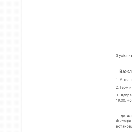
З усіх пи
Важли
1. Уточн
2. Термі
3. Відпр
19.00. Н
― детал
Фіксація
встановл