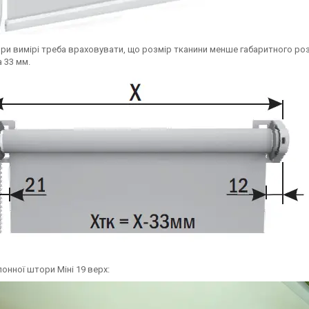
 При вимірі треба враховувати, що розмір тканини менше габаритного роз
 33 мм.
онної штори Міні 19 верх: