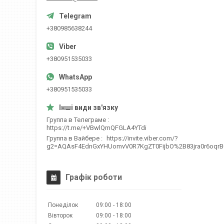
+380985638244
+380951535033
+380951535033
Группа в Телеграме
https://t.me/+VBwlQmQFGLA4YTdi
Группа в Вайбере
https://invite.viber.com/?
g2=AQAsF4EdnGxYHUomvV0R7KgZT0FijbO%2B83jra0r6oqr
Графік роботи
Понеділок
09:00
18:00
Вівторок
09:00
18:00