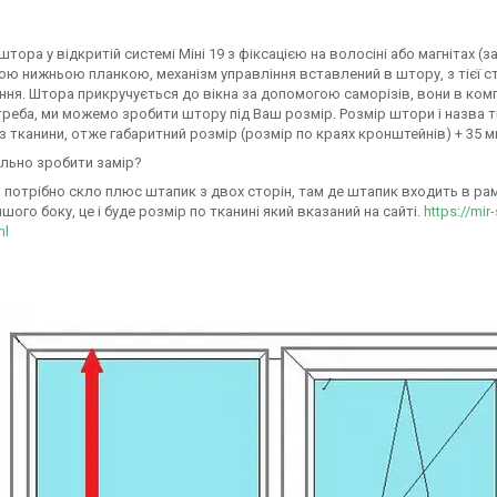
штора у відкритій системі Міні 19 з фіксацією на волосіні або магнітах 
ю нижньою планкою, механізм управління вставлений в штору, з тієї ст
ня. Штора прикручується до вікна за допомогою саморізів, вони в комп
треба, ми можемо зробити штору під Ваш розмір. Розмір штори і назва т
з тканини, отже габаритний розмір (розмір по краях кронштейнів) + 35 
льно зробити замір?
 потрібно скло плюс штапик з двох сторін, там де штапик входить в раму 
ншого боку, це і буде розмір по тканині який вказаний на сайті.
https://mir
ml