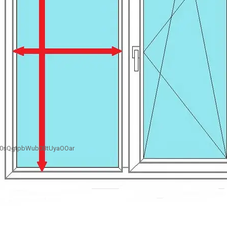
B0sQgtpbWub0BtUyaOOar