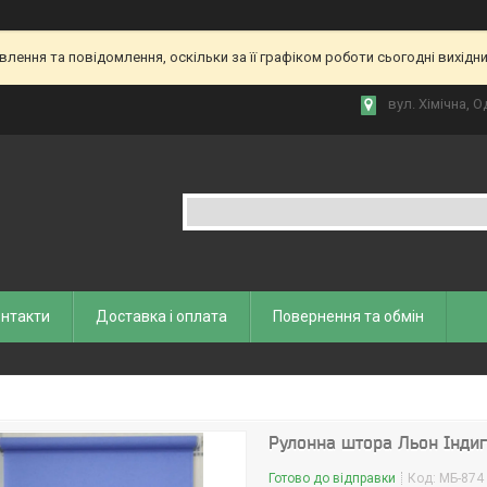
ення та повідомлення, оскільки за її графіком роботи сьогодні вихідн
вул. Хiмiчна, О
нтакти
Доставка і оплата
Повернення та обмiн
Рулонна штора Льон Інди
Готово до відправки
Код:
МБ-874