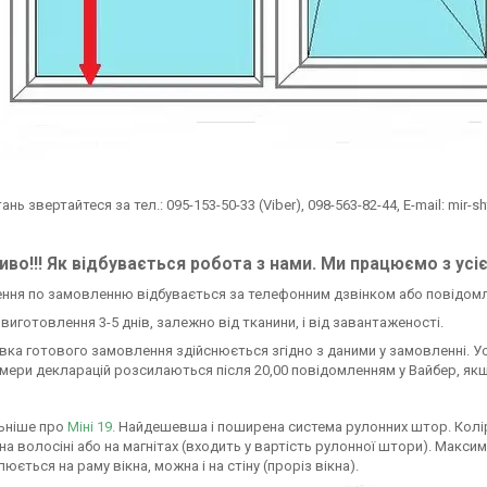
тань звертайтеся за тел.: 095-153-50-33 (Viber), 098-563-82-44, E-mail: mir-s
во!!! Як відбувається робота з нами. Ми працюємо з усі
ення по замовленню відбувається за телефонним дзвінком або повідом
н виготовлення 3-5 днів, залежно від тканини, і від завантаженості.
авка готового замовлення здійснюється згідно з даними у замовленні. У
омери декларацій розсилаються після 20,00 повідомленням у Вайбер, якщ
ьніше про
Міні 19.
Найдешевша і поширена система рулонних штор. Колір си
 на волосіні або на магнітах (входить у вартість рулонної штори). Мак
юється на раму вікна, можна і на стіну (проріз вікна).