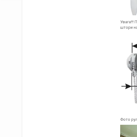
Увага!!!
штори на
Фото рул