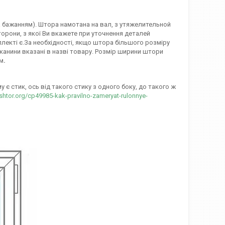
(за бажанням). Штора намотана на вал, з утяжелительной
орони, з якої Ви вкажете при уточнення деталей
лекті є.За необхідності, якщо штора більшого розміру
канини вказані в назві товару. Розмір ширини штори
мм
.
є стик, ось від такого стику з одного боку, до такого ж
-shtor.org/cp49985-kak-pravilno-zameryat-rulonnye-