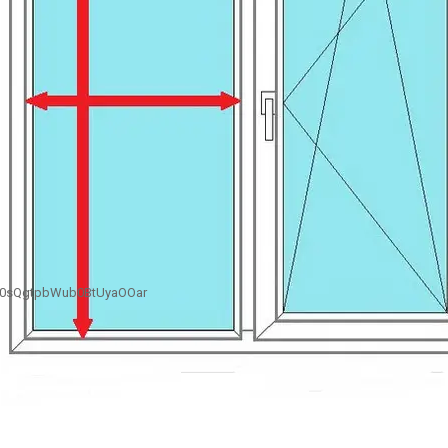
B0sQgtpbWub0BtUyaOOar