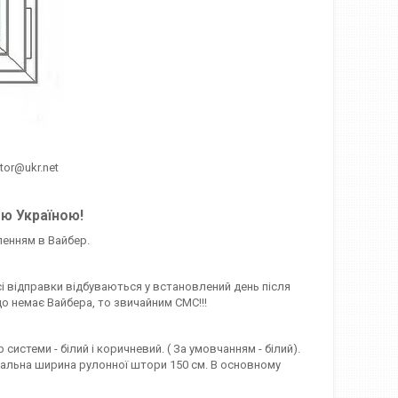
htor@ukr.net
єю Україною!
ленням в Вайбер.
сі відправки відбуваються у встановлений день після
о немає Вайбера, то звичайним СМС!!!
стеми - білий і коричневий. ( За умовчанням - білий).
симальна ширина рулонної штори 150 см. В основному