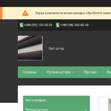
Зараз компанія не може швидко обробляти замовл
+380 (95) 153-50-33
+380 (98) 563-82-44
Світ штор
Головна
Рулоннi штори
Про нас
Ко
Фотогалерея
Рулонні штори