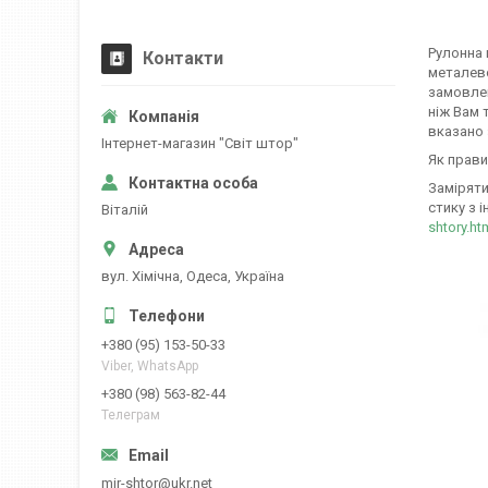
Рулонна 
Контакти
металево
замовлен
ніж Вам 
вказано 
Iнтернет-магазин "Свiт штор"
Як прави
Заміряти
стику з і
Вiталiй
shtory.ht
вул. Хiмiчна, Одеса, Україна
+380 (95) 153-50-33
Viber, WhatsApp
+380 (98) 563-82-44
Телеграм
mir-shtor@ukr.net