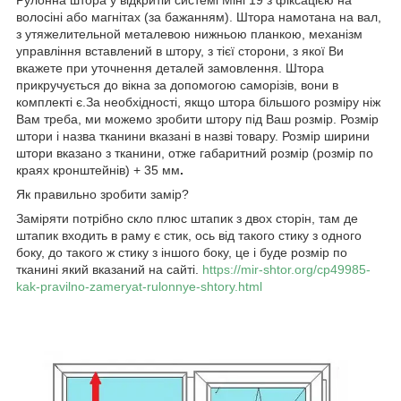
волосіні або магнітах (за бажанням). Штора намотана на вал,
з утяжелительной металевою нижньою планкою, механізм
управління вставлений в штору, з тієї сторони, з якої Ви
вкажете при уточнення деталей замовлення. Штора
прикручується до вікна за допомогою саморізів, вони в
комплекті є.За необхідності, якщо штора більшого розміру ніж
Вам треба, ми можемо зробити штору під Ваш розмір. Розмір
штори і назва тканини вказані в назві товару. Розмір ширини
штори вказано з тканини, отже габаритний розмір (розмір по
краях кронштейнів) + 35 мм
.
Як правильно зробити замір?
Заміряти потрібно скло плюс штапик з двох сторін, там де
штапик входить в раму є стик, ось від такого стику з одного
боку, до такого ж стику з іншого боку, це і буде розмір по
тканині який вказаний на сайті.
https://mir-shtor.org/cp49985-
kak-pravilno-zameryat-rulonnye-shtory.html