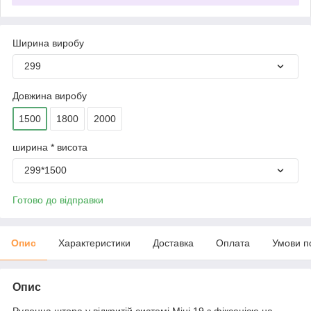
Ширина виробу
299
Довжина виробу
1500
1800
2000
ширина * висота
299*1500
Готово до відправки
Опис
Характеристики
Доставка
Оплата
Умови п
Опис
Рулонна штора у відкритій системі Міні 19 з фіксацією на