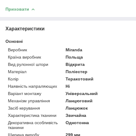
Приховати
Характеристики
Основні
Виробник
Miranda
Країна виробник
Польща
Вид рулонної штори
Відкрита
Матеріал
Поліестер
Колір
Теракотовий
Наявність напраляющих
Ні
Варіант монтажу
Універсальний
Механізм управління
Ланцюговий
Засіб керування
Ланцюжок
Характеристика тканини
Звичайна
Декоративна особливість
Однотонна
тканини
Ширина виробу
299 мм