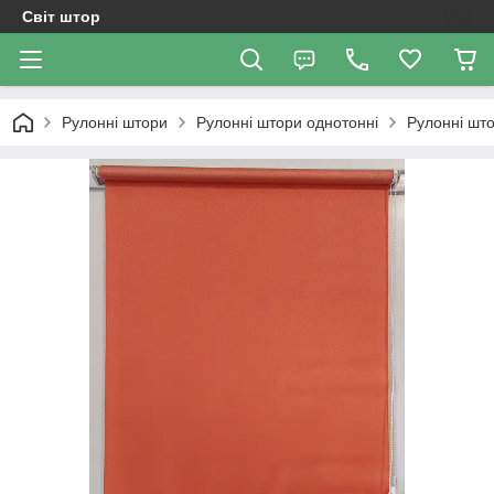
Світ штор
Рулонні штори
Рулонні штори однотонні
Рулоннi што