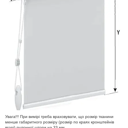
Увага!!! При вимірі треба враховувати, що розмір тканини
менше габаритного розміру (розмір по краях кронштейнів
вгорі) рулонної штори на 33 мм.