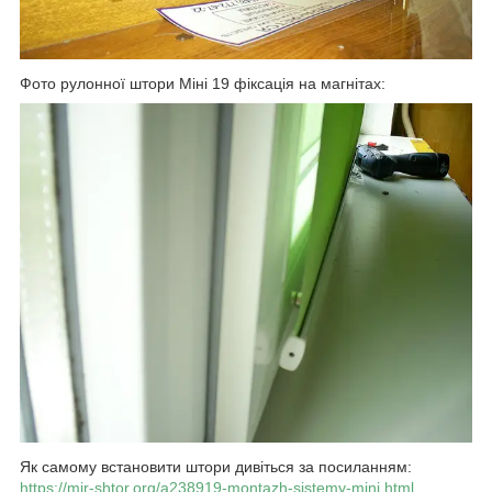
Фото рулонної штори Міні 19 фіксація на магнітах:
Як самому встановити штори дивіться за посиланням:
https://mir-shtor.org/a238919-montazh-sistemy-mini.html