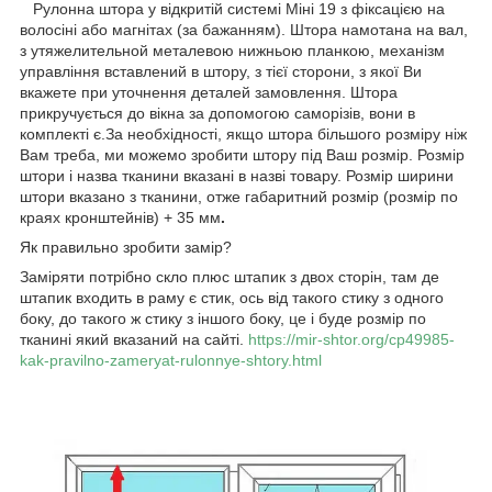
Рулонна штора у відкритій системі Міні 19 з фіксацією на
волосіні або магнітах (за бажанням). Штора намотана на вал,
з утяжелительной металевою нижньою планкою, механізм
управління вставлений в штору, з тієї сторони, з якої Ви
вкажете при уточнення деталей замовлення. Штора
прикручується до вікна за допомогою саморізів, вони в
комплекті є.За необхідності, якщо штора більшого розміру ніж
Вам треба, ми можемо зробити штору під Ваш розмір. Розмір
штори і назва тканини вказані в назві товару. Розмір ширини
штори вказано з тканини, отже габаритний розмір (розмір по
краях кронштейнів) + 35 мм
.
Як правильно зробити замір?
Заміряти потрібно скло плюс штапик з двох сторін, там де
штапик входить в раму є стик, ось від такого стику з одного
боку, до такого ж стику з іншого боку, це і буде розмір по
тканині який вказаний на сайті.
https://mir-shtor.org/cp49985-
kak-pravilno-zameryat-rulonnye-shtory.html