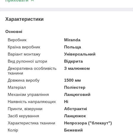
Характеристики
Основні
Виробник
Miranda
Країна виробник
Польща
Варіант монтажу
Універсальний
Вид рулонної штори
Відкрита
Декоративна особливість
З малюнком
тканини
Довжина виробу
1500 мм
Матеріал
Поліестер
Механізм управління
Ланцюговий
Наявність напраляющих
Ні
Принти, візерунки
Абстрактні
Засіб керування
Ланцюжок
Характеристика тканини
Непрозора ("блекаут")
Колір
Бежевий