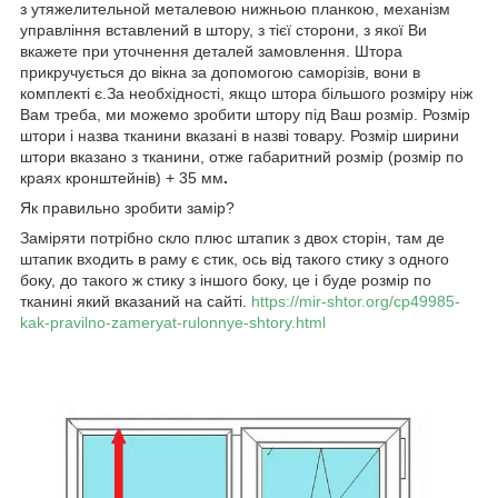
з утяжелительной металевою нижньою планкою, механізм
управління вставлений в штору, з тієї сторони, з якої Ви
вкажете при уточнення деталей замовлення. Штора
прикручується до вікна за допомогою саморізів, вони в
комплекті є.За необхідності, якщо штора більшого розміру ніж
Вам треба, ми можемо зробити штору під Ваш розмір. Розмір
штори і назва тканини вказані в назві товару. Розмір ширини
штори вказано з тканини, отже габаритний розмір (розмір по
краях кронштейнів) + 35 мм
.
Як правильно зробити замір?
Заміряти потрібно скло плюс штапик з двох сторін, там де
штапик входить в раму є стик, ось від такого стику з одного
боку, до такого ж стику з іншого боку, це і буде розмір по
тканині який вказаний на сайті.
https://mir-shtor.org/cp49985-
kak-pravilno-zameryat-rulonnye-shtory.html