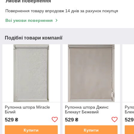
Умови повернення
Повернення товару впродовж 14 днів за рахунок покупця
Всі умови повернення
Подібні товари компанії
Рулонна штора Miracle
Рулонна штора Джинс
Руло
Білий
Блекаут Бежевий
Блек
529
529
529
₴
₴
Купити
Купити