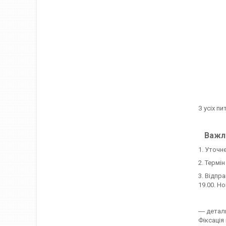
З усіх пи
Важли
1. Уточн
2. Термі
3. Відпр
19.00. Н
― детал
Фіксація