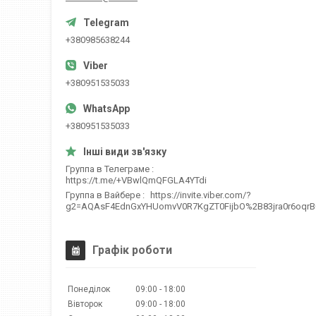
+380985638244
+380951535033
+380951535033
Группа в Телеграме
https://t.me/+VBwlQmQFGLA4YTdi
Группа в Вайбере
https://invite.viber.com/?
g2=AQAsF4EdnGxYHUomvV0R7KgZT0FijbO%2B83jra0r6oqr
Графік роботи
Понеділок
09:00
18:00
Вівторок
09:00
18:00