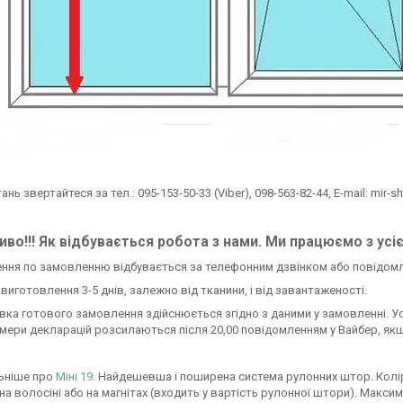
тань звертайтеся за тел.: 095-153-50-33 (Viber), 098-563-82-44, E-mail: mir-s
во!!! Як відбувається робота з нами. Ми працюємо з усі
ення по замовленню відбувається за телефонним дзвінком або повідом
н виготовлення 3-5 днів, залежно від тканини, і від завантаженості.
авка готового замовлення здійснюється згідно з даними у замовленні. У
омери декларацій розсилаються після 20,00 повідомленням у Вайбер, якщ
ьніше про
Міні 19.
Найдешевша і поширена система рулонних штор. Колір си
 на волосіні або на магнітах (входить у вартість рулонної штори). Мак