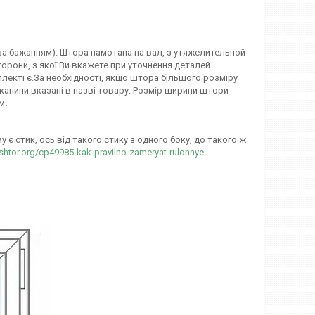
 (за бажанням). Штора намотана на вал, з утяжелительной
орони, з якої Ви вкажете при уточнення деталей
лекті є.За необхідності, якщо штора більшого розміру
канини вказані в назві товару. Розмір ширини штори
мм
.
є стик, ось від такого стику з одного боку, до такого ж
-shtor.org/cp49985-kak-pravilno-zameryat-rulonnye-