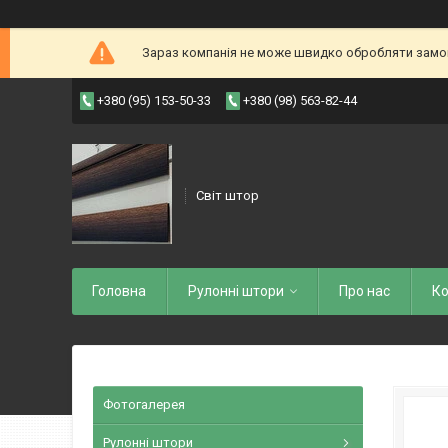
Зараз компанія не може швидко обробляти замовл
+380 (95) 153-50-33
+380 (98) 563-82-44
Світ штор
Головна
Рулоннi штори
Про нас
Ко
Фотогалерея
Рулонні штори