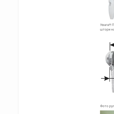
Увага!!!
штори на
Фото рул