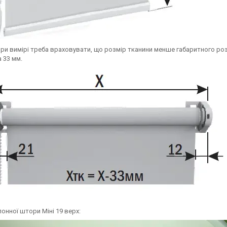
 При вимірі треба враховувати, що розмір тканини менше габаритного роз
 33 мм.
онної штори Міні 19 верх: