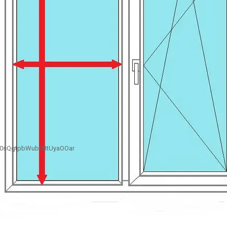
B0sQgtpbWub0BtUyaOOar