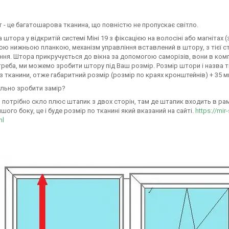
- це багатошарова тканина, що повністю не пропускає світло.
штора у відкритій системі Міні 19 з фіксацією на волосіні або магнітах
ю нижньою планкою, механізм управління вставлений в штору, з тієї ст
ня. Штора прикручується до вікна за допомогою саморізів, вони в комп
треба, ми можемо зробити штору під Ваш розмір. Розмір штори і назва т
з тканини, отже габаритний розмір (розмір по краях кронштейнів) + 35 
льно зробити замір?
 потрібно скло плюс штапик з двох сторін, там де штапик входить в раму 
ншого боку, це і буде розмір по тканині який вказаний на сайті.
https://mir
ml