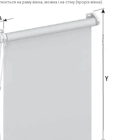
юється на раму вікна, можна і на стіну (проріз вікна).