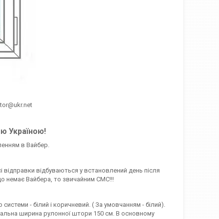
htor@ukr.net
єю Україною!
ленням в Вайбер.
сі відправки відбуваються у встановлений день після
о немає Вайбера, то звичайним СМС!!!
стеми - білий і коричневий. ( За умовчанням - білий).
симальна ширина рулонної штори 150 см. В основному