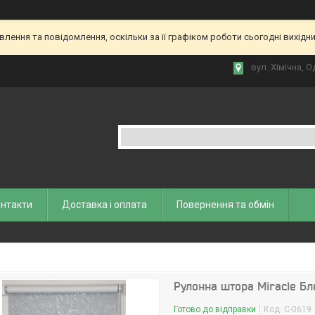
ення та повідомлення, оскільки за її графіком роботи сьогодні вихідн
вул. Хiмiчна, О
нтакти
Доставка і оплата
Повернення та обмiн
Рулонна штора Miracle Бл
Готово до відправки
Код:
С-0619