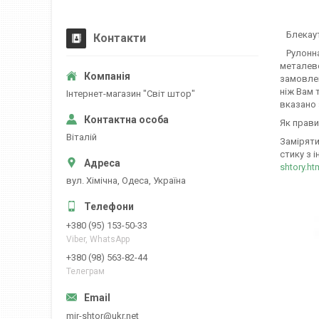
Блекаут 
Контакти
Рулонна 
металево
замовлен
ніж Вам 
Iнтернет-магазин "Свiт штор"
вказано 
Як прави
Вiталiй
Заміряти
стику з і
shtory.ht
вул. Хiмiчна, Одеса, Україна
+380 (95) 153-50-33
Viber, WhatsApp
+380 (98) 563-82-44
Телеграм
mir-shtor@ukr.net