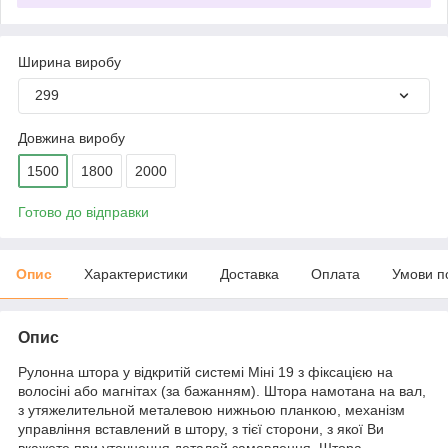
Ширина виробу
299
Довжина виробу
1500
1800
2000
Готово до відправки
Опис
Характеристики
Доставка
Оплата
Умови п
Опис
Рулонна штора у відкритій системі Міні 19 з фіксацією на
волосіні або магнітах (за бажанням). Штора намотана на вал,
з утяжелительной металевою нижньою планкою, механізм
управління вставлений в штору, з тієї сторони, з якої Ви
вкажете при уточнення деталей замовлення. Штора