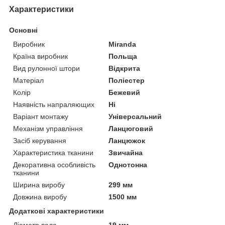
Характеристики
Основні
Виробник
Miranda
Країна виробник
Польща
Вид рулонної штори
Відкрита
Матеріал
Поліестер
Колір
Бежевий
Наявність напраляющих
Ні
Варіант монтажу
Універсальний
Механізм управління
Ланцюговий
Засіб керування
Ланцюжок
Характеристика тканини
Звичайна
Декоративна особливість
Однотонна
тканини
Ширина виробу
299 мм
Довжина виробу
1500 мм
Додаткові характеристики
Діаметр вала
19 мм