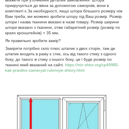
прикручується до вікна за допомогою саморізів, вони в
комплекті є.За необхідності, якщо штора більшого розміру ніж
Вам треба, ми можемо зробити штору під Ваш розмір. Розмір
штори і назва тканини вказані в назві товару. Розмір ширини
штори вказано з тканини, отже габаритний розмір (розмір по
краях кронштейнів) + 35 мм
.
Як правильно зробити замір?
Заміряти потрібно скло плюс штапик з двох сторін, там де
штапик входить в раму є стик, ось від такого стику з одного
боку, до такого ж стику з іншого боку, це і буде розмір по
тканині який вказаний на сайті.
https://mir-shtor.org/cp49985-
kak-pravilno-zameryat-rulonnye-shtory.html