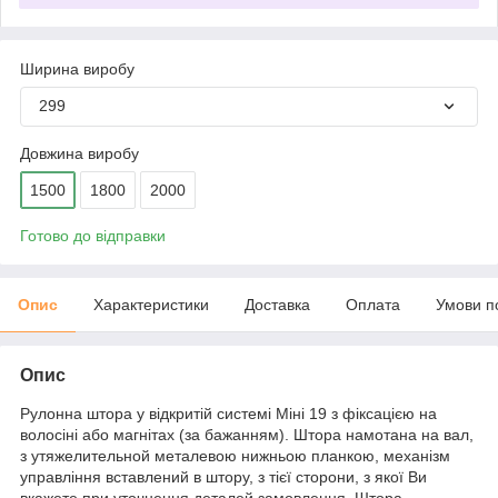
Ширина виробу
299
Довжина виробу
1500
1800
2000
Готово до відправки
Опис
Характеристики
Доставка
Оплата
Умови п
Опис
Рулонна штора у відкритій системі Міні 19 з фіксацією на
волосіні або магнітах (за бажанням). Штора намотана на вал,
з утяжелительной металевою нижньою планкою, механізм
управління вставлений в штору, з тієї сторони, з якої Ви
вкажете при уточнення деталей замовлення. Штора