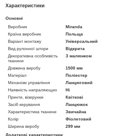
Характеристики
Основні
Виробник
Miranda
Країна виробник
Польща
Варіант монтажу
Універсальний
Вид рулонної штори
Відкрита
Декоративна особливість
З малюнком
тканини
Довжина виробу
1500 мм
Матеріал
Поліестер
Механізм управління
Ланцюговий
Наявність напраляющих
Ні
Принти, візерунки
Квіткові
Засіб керування
Ланцюжок
Характеристика тканини
Звичайна
Колір
Фіолетовий
Ширина виробу
299 мм
Додаткові характеристики