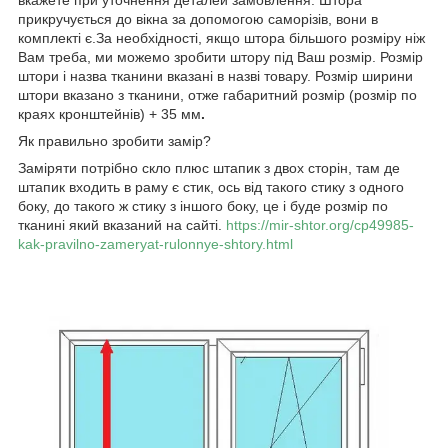
прикручується до вікна за допомогою саморізів, вони в
комплекті є.За необхідності, якщо штора більшого розміру ніж
Вам треба, ми можемо зробити штору під Ваш розмір. Розмір
штори і назва тканини вказані в назві товару. Розмір ширини
штори вказано з тканини, отже габаритний розмір (розмір по
краях кронштейнів) + 35 мм
.
Як правильно зробити замір?
Заміряти потрібно скло плюс штапик з двох сторін, там де
штапик входить в раму є стик, ось від такого стику з одного
боку, до такого ж стику з іншого боку, це і буде розмір по
тканині який вказаний на сайті.
https://mir-shtor.org/cp49985-
kak-pravilno-zameryat-rulonnye-shtory.html