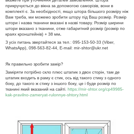
прикручується до вікна за допомогою саморізів, вони в
комплекті є. За необхідності, якщо штора більшого розміру ніж
Вам треба, ми можемо зробити штору під Ваш розмір. Розмір
штори і назва тканини вказані в назві товару. Розмір ширини
штори вказано з тканини, отже габаритний розмір (розмір по
краях кронштейнів) + 38 мм
.
З усіх питань звертайтеся за тел.: 095-153-50-33 (Viber,
WhatsApp), 098-563-82-44, E-mail: mir-shtor@ukr.net
Як правильно зробити замір?
Заміряти потрібно скло плюс штапик з двох сторін, там де
штапик входить в раму є стик, ось від такого стику з одного
боку, до такого ж стику з іншого боку, це і буде розмір по
тканині який вказаний на сайті.
https://mir-shtor.org/cp49985-
kak-pravilno-zameryat-rulonnye-shtory.html