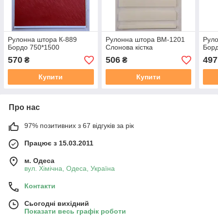
Рулонна штора К-889
Рулонна штора ВМ-1201
Руло
Бордо 750*1500
Слонова кістка
Борд
570
506
497
₴
₴
Купити
Купити
Про нас
97% позитивних з 67 відгуків за рік
Працює з 15.03.2011
м. Одеса
вул. Хiмiчна, Одеса, Україна
Контакти
Сьогодні вихідний
Показати весь графік роботи