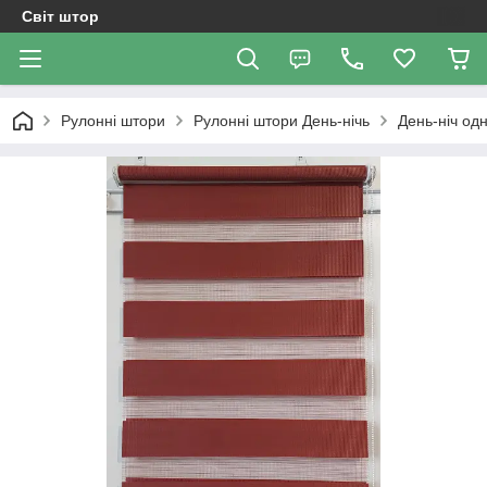
Світ штор
Рулонні штори
Рулоннi штори День-нiчь
День-ніч од