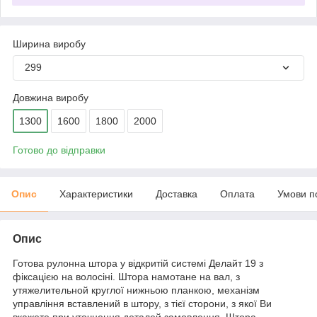
Ширина виробу
299
Довжина виробу
1300
1600
1800
2000
Готово до відправки
Опис
Характеристики
Доставка
Оплата
Умови п
Опис
Готова рулонна штора у відкритій системі Делайт 19 з
фіксацією на волосіні. Штора намотане на вал, з
утяжелительной круглої нижньою планкою, механізм
управління вставлений в штору, з тієї сторони, з якої Ви
вкажете при уточнення деталей замовлення. Штора