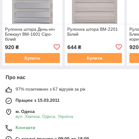
Рулонна штора День-ніч
Рулонна штора ВМ-2201
Руло
Блекаут ВМ-1601 Сіро-
Білий
Блек
білий
кори
920
644
920
₴
₴
Купити
Купити
Про нас
97% позитивних з 67 відгуків за рік
Працює з 15.03.2011
м. Одеса
вул. Хiмiчна, Одеса, Україна
Контакти
Сьогодні працює з 09:00 до 18:00