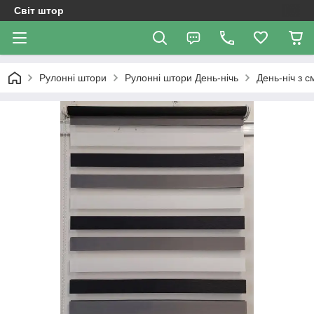
Світ штор
Рулонні штори
Рулоннi штори День-нiчь
День-ніч з 