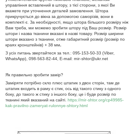
управління вставлений в штору, з тієї сторони, з якої Ви
вкажете при уточнення деталей замовлення. Штора
прикручується до вікна за допомогою саморізів, вони в
комплекті є. За необхідності, якщо штора більшого розміру ніж
Вам треба, ми можемо зробити штору під Ваш розмір. Розмір
штори і назва тканини вказані в назві товару. Розмір ширини
штори вказано з тканини, отже габаритний розмір (розмір по
краях кронштейнів) + 38 мм
.
З усіх питань звертайтеся за тел.: 095-153-50-33 (Viber,
WhatsApp), 098-563-82-44, E-mail: mir-shtor@ukr.net
Як правильно зробити замір?
Заміряти потрібно скло плюс штапик з двох сторін, там де
штапик входить в раму є стик, ось від такого стику з одного
боку, до такого ж стику з іншого боку, це і буде розмір по
тканині який вказаний на сайті.
https://mir-shtor.org/cp49985-
kak-pravilno-zameryat-rulonnye-shtory.html