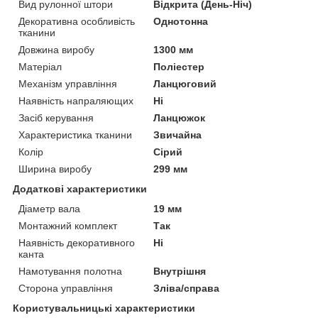
Вид рулонної штори
Відкрита (День-Ніч)
Декоративна особливість
Однотонна
тканини
Довжина виробу
1300 мм
Матеріал
Поліестер
Механізм управління
Ланцюговий
Наявність напраляющих
Ні
Засіб керування
Ланцюжок
Характеристика тканини
Звичайна
Колір
Сірий
Ширина виробу
299 мм
Додаткові характеристики
Діаметр вала
19 мм
Монтажний комплект
Так
Наявність декоративного
Ні
канта
Намотування полотна
Внутрішня
Сторона управління
Зліва/справа
Користувальницькі характеристики