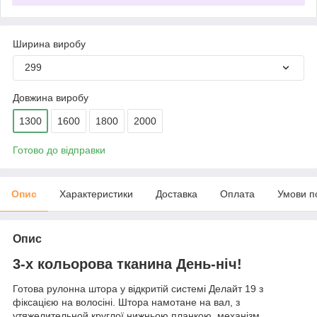
Ширина виробу
299
Довжина виробу
1300
1600
1800
2000
Готово до відправки
Опис
Характеристики
Доставка
Оплата
Умови п
Опис
3-х кольорова тканина День-ніч!
Готова рулонна штора у відкритій системі Делайт 19 з
фіксацією на волосіні. Штора намотане на вал, з
утяжелительной круглої нижньою планкою, механізм