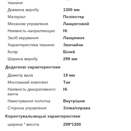
тканини
Довжина виробу
1300 мм
Матеріал
Поліестер
Механізм управління
Ланцюговий
Наявність напраляющих
Ні
Засіб керування
Ланцюжок
Характеристика тканини
Звичайна
Колір
Білий
Ширина виробу
299 мм
Додаткові характеристики
Діаметр вала
19 мм
Монтажний комплект
Так
Наявність декоративного
Ні
канта
Намотування полотна
Внутрішня
Сторона управління
Зліва/справа
Користувальницькі характеристики
ширина * висота
299*1300