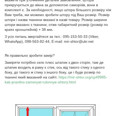
прикручується до вікна за допомогою саморізів, вони в
комплекті є. За необхідності, якщо штора більшого розміру ніж
Вам треба, ми можемо зробити штору під Ваш розмір. Розмір
штори і назва тканини вказані в назві товару. Розмір ширини
штори вказано з тканини, отже габаритний розмір (розмір по
краях кронштейнів) + 38 мм
.
З усіх питань звертайтеся за тел.: 095-153-50-33 (Viber,
WhatsApp), 098-563-82-44, E-mail: mir-shtor@ukr.net
Як правильно зробити замір?
Заміряти потрібно скло плюс штапик з двох сторін, там де
штапик входить в раму є стик, ось від такого стику з одного
боку, до такого ж стику з іншого боку, це і буде розмір по
тканині який вказаний на сайті.
https://mir-shtor.org/cp49985-
kak-pravilno-zameryat-rulonnye-shtory.html