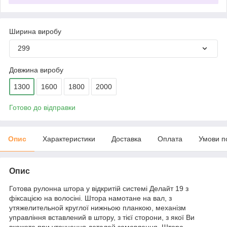
Ширина виробу
299
Довжина виробу
1300
1600
1800
2000
Готово до відправки
Опис
Характеристики
Доставка
Оплата
Умови п
Опис
Готова рулонна штора у відкритій системі Делайт 19 з
фіксацією на волосіні. Штора намотане на вал, з
утяжелительной круглої нижньою планкою, механізм
управління вставлений в штору, з тієї сторони, з якої Ви
вкажете при уточнення деталей замовлення. Штора