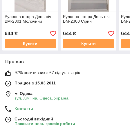
Рулонна штора День-ніч
Рулонна штора День-ніч
Руло
ВМ-2301 Молочний
ВМ-2308 Сірий
ВМ-
644
644
644
₴
₴
Купити
Купити
Про нас
97% позитивних з 67 відгуків за рік
Працює з 15.03.2011
м. Одеса
вул. Хiмiчна, Одеса, Україна
Контакти
Сьогодні вихідний
Показати весь графік роботи