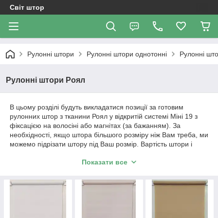
Світ штор
Рулонні штори
Рулонні штори однотонні
Рулонні шт
Рулонні штори Роял
В цьому розділі будуть викладатися позиції за готовим
рулонних штор з тканини Роял у відкритій системі Міні 19 з
фіксацією на волосіні або магнітах (за бажанням). За
необхідності, якщо штора більшого розміру ніж Вам треба, ми
можемо підрізати штору під Ваш розмір. Вартість штори і
розміри будуть вказані в позиції товару.
Показати все
Важливо!!! Як відбувається робота з нами. Ми
працюємо з усією Україною!
1. Уточнення по замовленню відбувається за телефонним
дзвінком або повідомленням в Вайбер.