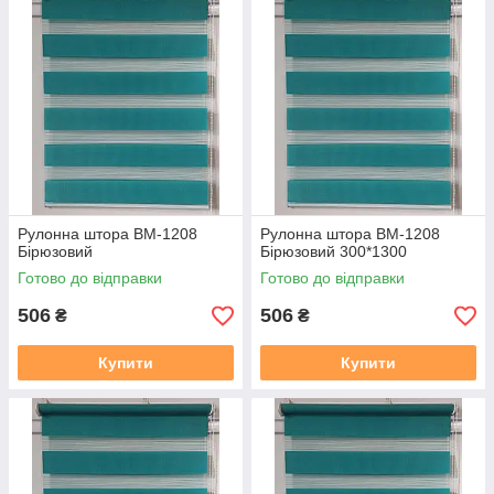
2. Термін виготовлення 3-5 днів, залежно від тканини, і від
завантаженості.
3. Відправка готового замовлення здійснюється згідно з
даними у замовленні. Усі відправки відбуваються у
встановлений день після 19.00. Номери декларацій
розсилаються після 20,00 повідомленням у Вайбер, якщо
немає Вайбера, то звичайним СМС!!!
В даному розділі вказана ціна на рулонні штори у відкритій
системі (Делайт 19), ширина штори вказана з тканини, отже
габаритний розмір (розмір по краях кронштейнів) + 38 мм
.
У
Рулонна штора ВМ-1208
Рулонна штора ВМ-1208
готовий замовлення входить повний монтажний комплект
Бірюзовий
Бірюзовий 300*1300
(рулонна штора в зборі (штора намотане на вал з
Готово до відправки
Готово до відправки
алюмінієвої круглої планкою), саморізи, для відкритої
системи Делайт 19 фіксація на волосіні. Штора
506
506
₴
₴
прикручується до вікна за допомогою саморізів, вони в
комплекті є.
Купити
Купити
Заміряти потрібно скло плюс штапик з двох сторін, там де
штапик входить в раму є стик, ось від такого стику з одного
боку, до такого ж стику з іншого боку, це і буде розмір по
тканині який вказаний на сайті.
https://mir-shtor.org/cp49985-
kak-pravilno-zameryat-rulonnye-shtory.html
Як самому встановити штори дивіться за посиланням: