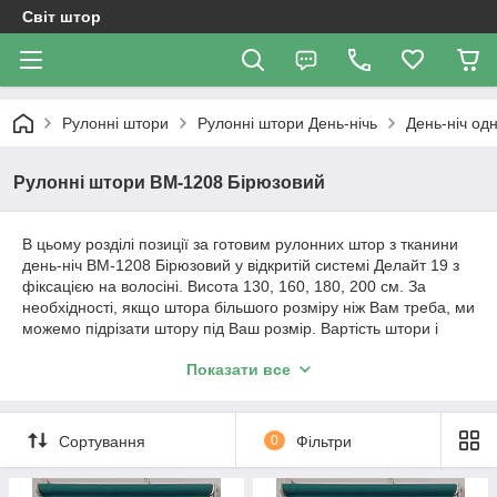
Світ штор
Рулонні штори
Рулоннi штори День-нiчь
День-ніч од
Рулонні штори ВМ-1208 Бірюзовий
В цьому розділі позиції за готовим рулонних штор з тканини
день-ніч ВМ-1208 Бірюзовий у відкритій системі Делайт 19 з
фіксацією на волосіні. Висота 130, 160, 180, 200 см. За
необхідності, якщо штора більшого розміру ніж Вам треба, ми
можемо підрізати штору під Ваш розмір. Вартість штори і
розміри будуть зазначені у позиції товару.
Показати все
Важливо!!! Як відбувається робота з нами. Ми
працюємо з усією Україною!
Сортування
0
Фільтри
1. Уточнення по замовленню відбувається за телефонним
дзвінком або повідомленням в Вайбер.