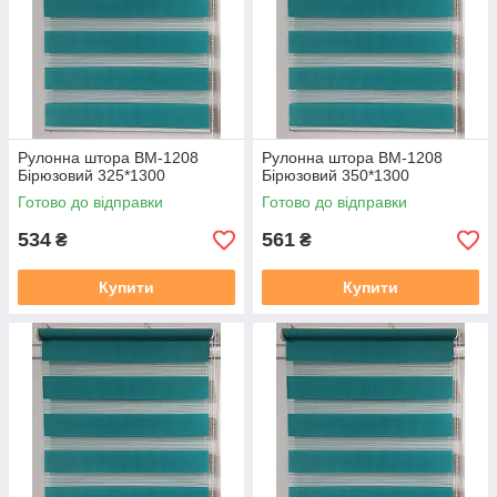
https://mir-shtor.org/a238919-montazh-sistemy-mini.html
Рулонна штора ВМ-1208
Рулонна штора ВМ-1208
Бірюзовий 325*1300
Бірюзовий 350*1300
Готово до відправки
Готово до відправки
534
561
₴
₴
Купити
Купити