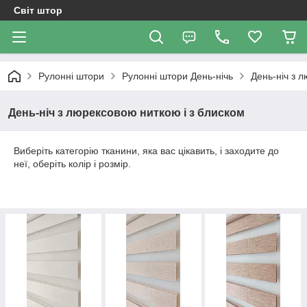
Світ штор
Рулонні штори
Рулоннi штори День-нiчь
День-ніч з 
День-ніч з люрексовою ниткою і з блиском
Виберіть категорію тканини, яка вас цікавить, і заходите до
неї, оберіть колір і розмір.