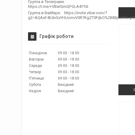
Группа в Телеграме
https://t.me/+VBwlQmQFGLA4YTdi
Группа в Вайбере
https://invite.viber.com/?
g2=AQAsF4EdnGxYHUomvV0R7KgZT0FijbO%2B83jra0r6oqr
Графік роботи
Понеділок
09:00
18:00
Вівторок
09:00
18:00
Середа
09:00
18:00
Четвер
09:00
18:00
Пʼятниця
09:00
18:00
Субота
Вихідний
Неділя
Вихідний