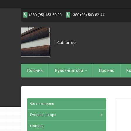
+380 (95) 153-50-33
+380 (98) 563-82-44
Світ штор
Головна
Рулоннi штори
Про нас
Ко
Фотогалерея
Рулонні штори
Новини