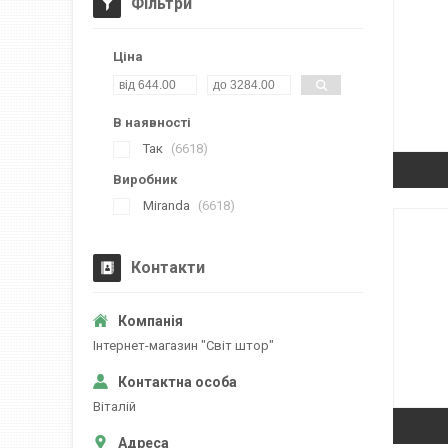
Фільтри
Ціна
В наявності
Так
6618
Виробник
Miranda
6618
Контакти
Iнтернет-магазин "Свiт штор"
Вiталiй