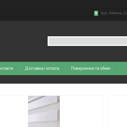
вул. Хiмiчна, О
нтакти
Доставка і оплата
Повернення та обмiн