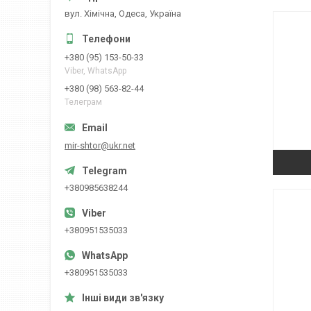
вул. Хiмiчна, Одеса, Україна
+380 (95) 153-50-33
Viber, WhatsApp
+380 (98) 563-82-44
Телеграм
mir-shtor@ukr.net
+380985638244
+380951535033
+380951535033