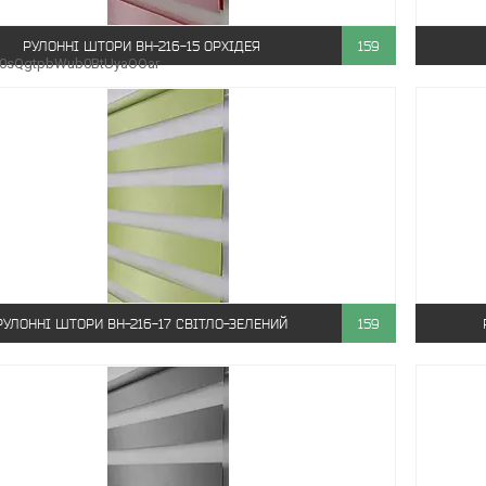
РУЛОННІ ШТОРИ ВН-216-15 ОРХІДЕЯ
159
B0sQgtpbWub0BtUyaOOar
РУЛОННІ ШТОРИ ВН-216-17 СВІТЛО-ЗЕЛЕНИЙ
159